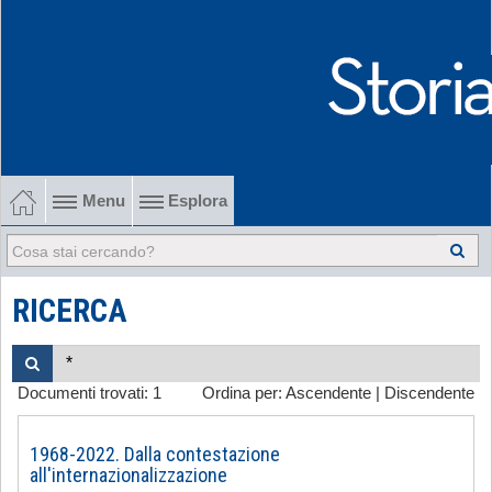
Menu
Esplora
1902-1915 Gli esordi
1915-1945 Tra le due guerre
RICERCA
1945-1968 Dalla liberazione al '68
Documenti trovati:
1
Ordina per:
Ascendente
|
Discendente
1968-2022 Dalla contestazione all'internazionalizzazione
-
1968-2022. Dalla contestazione
all'internazionalizzazione