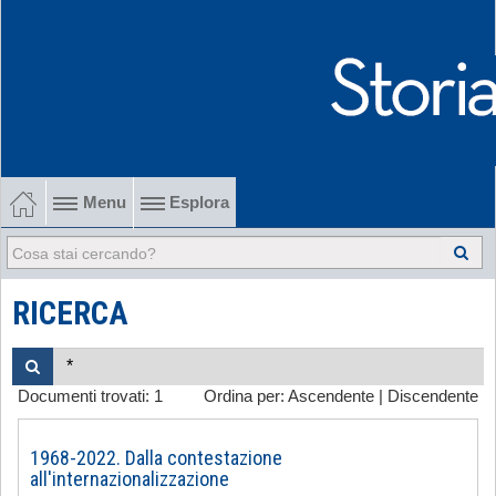
Menu
Esplora
1902-1915 Gli esordi
1915-1945 Tra le due guerre
RICERCA
1945-1968 Dalla liberazione al '68
Documenti trovati:
1
Ordina per:
Ascendente
|
Discendente
1968-2022 Dalla contestazione all'internazionalizzazione
-
1968-2022. Dalla contestazione
all'internazionalizzazione