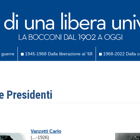
 guerre
1945-1968 Dalla liberazione al '68
1968-2022 Dalla co
ce Presidenti
Vanzetti Carlo
(...-1926)