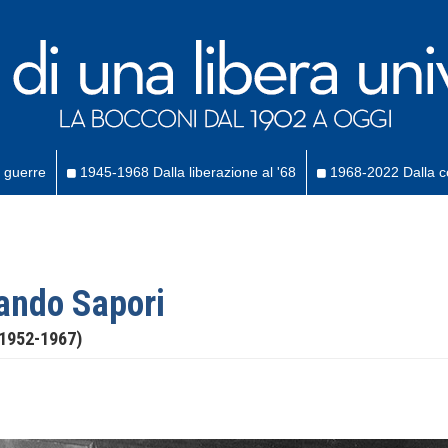
 guerre
1945-1968 Dalla liberazione al '68
1968-2022 Dalla co
ndo Sapori
(1952-1967)