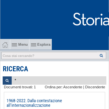
Menu
Esplora
1902-1915 Gli esordi
1915-1945 Tra le due guerre
RICERCA
1945-1968 Dalla liberazione al '68
Documenti trovati:
1
Ordina per:
Ascendente
|
Discendente
1968-2022 Dalla contestazione all'internazionalizzazione
-
1968-2022. Dalla contestazione
all'internazionalizzazione