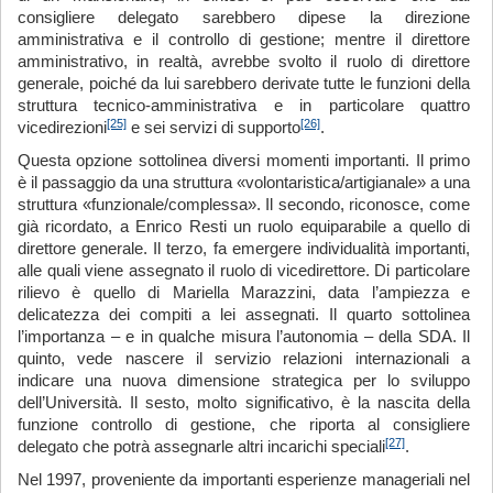
consigliere delegato sarebbero dipese la direzione
amministrativa e il controllo di gestione; mentre il direttore
amministrativo, in realtà, avrebbe svolto il ruolo di direttore
generale, poiché da lui sarebbero derivate tutte le funzioni della
struttura tecnico-amministrativa e in particolare quattro
[25]
[26]
vicedirezioni
e sei servizi di supporto
.
Questa opzione sottolinea diversi momenti importanti. Il primo
è il passaggio da una struttura «volontaristica/artigianale» a una
struttura «funzionale/complessa». Il secondo, riconosce, come
già ricordato, a Enrico Resti un ruolo equiparabile a quello di
direttore generale. Il terzo, fa emergere individualità importanti,
alle quali viene assegnato il ruolo di vicedirettore. Di particolare
rilievo è quello di Mariella Marazzini, data l’ampiezza e
delicatezza dei compiti a lei assegnati. Il quarto sottolinea
l’importanza – e in qualche misura l’autonomia – della SDA. Il
quinto, vede nascere il servizio relazioni internazionali a
indicare una nuova dimensione strategica per lo sviluppo
dell’Università. Il sesto, molto significativo, è la nascita della
funzione controllo di gestione, che riporta al consigliere
[27]
delegato che potrà assegnarle altri incarichi speciali
.
Nel 1997, proveniente da importanti esperienze manageriali nel