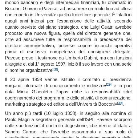
mondo bancario e degli intermediari finanziari, fu chiamato in
Bocconi Giovanni Pavese, ad assumere un ruolo fino ad allora
non coperto in Università: quello di direttore generale. È infatti in
quegli anni intensi per l’espansione delle attività, secondo
quanto previsto dal piano strategico, che Luigi Guatri avrebbe
proposto una nuova figura, quella del direttore generale che,
oltre ad assumere tutte le responsabilità in precedenza del
direttore amministrativo, potesse coprire incarichi operativi
prima di esclusiva competenza del consigliere delegato.
Pavese prese il testimone da Umberto Dubini, ma con funzioni
allargate e, dal 1° agosto 1997, iniziò il suo lavoro con una serie
[28]
di nomine organizzative
.
Il 20 aprile 1998 venne istituito il comitato di presidenza
[29]
«organo informale di coordinamento e indirizzo»
e in pari
data Mirka Giacoletto Papas ebbe la responsabilità «del
coordinamento dei programmi e delle attività di comunicazione,
[30]
marketing strategico ed editoria dell’Università Bocconi»
.
Un anno più tardi (10 luglio 1998), in seguito alla nomina di
Paolo Magri a segretario generale dell’ISPI, Pavese scorporò
dalle sue funzioni il controllo di gestione, che venne affidato a
Sandro Carmo, che l’avrebbe assommato al suo ruolo di