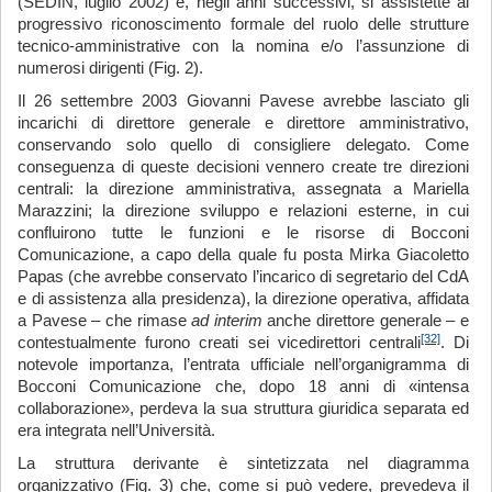
(SEDIN, luglio 2002) e, negli anni successivi, si assistette al
progressivo riconoscimento formale del ruolo delle strutture
tecnico-amministrative con la nomina e/o l’assunzione di
numerosi dirigenti (Fig. 2).
Il 26 settembre 2003 Giovanni Pavese avrebbe lasciato gli
incarichi di direttore generale e direttore amministrativo,
conservando solo quello di consigliere delegato. Come
conseguenza di queste decisioni vennero create tre direzioni
centrali: la direzione amministrativa, assegnata a Mariella
Marazzini; la direzione sviluppo e relazioni esterne, in cui
confluirono tutte le funzioni e le risorse di Bocconi
Comunicazione, a capo della quale fu posta Mirka Giacoletto
Papas (che avrebbe conservato l’incarico di segretario del CdA
e di assistenza alla presidenza), la direzione operativa, affidata
a Pavese – che rimase
ad interim
anche direttore generale – e
[32]
contestualmente furono creati sei vicedirettori centrali
. Di
notevole importanza, l’entrata ufficiale nell’organigramma di
Bocconi Comunicazione che, dopo 18 anni di «intensa
collaborazione», perdeva la sua struttura giuridica separata ed
era integrata nell’Università.
La struttura derivante è sintetizzata nel diagramma
organizzativo (Fig. 3) che, come si può vedere, prevedeva il