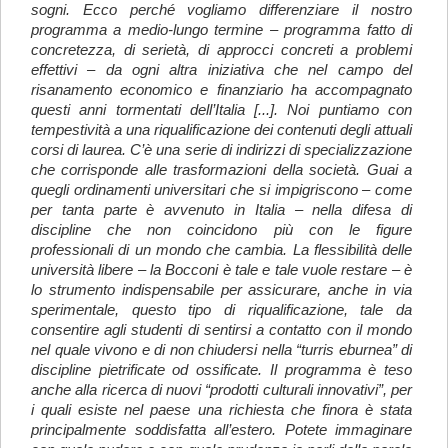
sogni. Ecco perché vogliamo differenziare il nostro
programma a medio-lungo termine – programma fatto di
concretezza, di serietà, di approcci concreti a problemi
effettivi – da ogni altra iniziativa che nel campo del
risanamento economico e finanziario ha accompagnato
questi anni tormentati dell’Italia [...]. Noi puntiamo con
tempestività a una riqualificazione dei contenuti degli attuali
corsi di laurea. C’è una serie di indirizzi di specializzazione
che corrisponde alle trasformazioni della società. Guai a
quegli ordinamenti universitari che si impigriscono – come
per tanta parte è avvenuto in Italia – nella difesa di
discipline che non coincidono più con le figure
professionali di un mondo che cambia. La flessibilità delle
università libere – la Bocconi è tale e tale vuole restare – è
lo strumento indispensabile per assicurare, anche in via
sperimentale, questo tipo di riqualificazione, tale da
consentire agli studenti di sentirsi a contatto con il mondo
nel quale vivono e di non chiudersi nella “turris eburnea” di
discipline pietrificate od ossificate. Il programma è teso
anche alla ricerca di nuovi “prodotti culturali innovativi”, per
i quali esiste nel paese una richiesta che finora è stata
principalmente soddisfatta all’estero. Potete immaginare