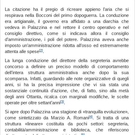
La citazione ha il pregio di ricreare appieno l’aria che si
respirava nella Bocconi del primo dopoguerra. La conduzione
era artigianale, il governo era affidato a una diarchia che
vedeva in Palazzina e nel rettore il centro operativo e nel
consiglio direttivo, come si indicava allora il consiglio
d’amministrazione, i poli del potere. Palazzina aveva anche
imposto un’amministrazione ridotta all’osso ed estremamente
[2]
attenta alle spese
.
La lunga conduzione del direttore della segreteria avrebbe
concorso a definire un preciso modello di comportamento
dell’intera struttura amministrativa anche dopo la sua
scomparsa. Infatti, guardando alle note organizzative di quegli
anni, si ha la precisa impressione che vi sia stata una
sostanziale continuità d’azione, che, di fatto, sino alla metà
degli anni Ottanta, ricalca con marginali modifiche, le scelte
[3]
operate per oltre settant’anni
.
Si apre dopo Palazzina una stagione di «tranquilla evoluzione»,
[4]
come sintetizzato da Marzio A. Romani
. Si tratta di una
struttura «lineare» costituita da pochi settori: segreteria,
contabilità/amministrazione e biblioteca, che riferiscono
[5]