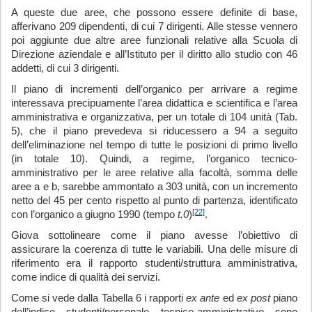
A queste due aree, che possono essere definite di base,
afferivano 209 dipendenti, di cui 7 dirigenti. Alle stesse vennero
poi aggiunte due altre aree funzionali relative alla Scuola di
Direzione aziendale e all’Istituto per il diritto allo studio con 46
addetti, di cui 3 dirigenti.
Il piano di incrementi dell’organico per arrivare a regime
interessava precipuamente l’area didattica e scientifica e l’area
amministrativa e organizzativa, per un totale di 104 unità (Tab.
5), che il piano prevedeva si riducessero a 94 a seguito
dell’eliminazione nel tempo di tutte le posizioni di primo livello
(in totale 10). Quindi, a regime, l’organico tecnico-
amministrativo per le aree relative alla facoltà, somma delle
aree a e b, sarebbe ammontato a 303 unità, con un incremento
netto del 45 per cento rispetto al punto di partenza, identificato
[22]
con l’organico a giugno 1990 (tempo
t.0
)
.
Giova sottolineare come il piano avesse l’obiettivo di
assicurare la coerenza di tutte le variabili. Una delle misure di
riferimento era il rapporto studenti/struttura amministrativa,
come indice di qualità dei servizi.
Come si vede dalla Tabella 6 i rapporti
ex ante
ed
ex post
piano