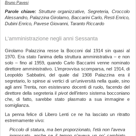
Bruno Pavesi
Parole chiave:
Strutture organizzative, Segreteria, Croccolo
Alessandro, Palazzina Girolamo, Baccarini Carlo, Resti Enrico,
Dubini Enrico, Pavese Giovanni, Taranto Riccardo
L’amministrazione negli anni Sessanta
Girolamo Palazzina resse la Bocconi dal 1914 sin quasi al
1970. Era stato l’anima della struttura amministrativa – e non
solo – fino al 1959, quando Carlo Baccarini venne nominato
direttore amministrativo. L’improvvisa scomparsa, nel 1914, di
Leopoldo Sabbatini, del quale dal 1908 Palazzina era il
segretario, lo spinse ai vertici di un’università nella quale, sino
agli anni Trenta, non esistevano docenti di ruolo, facendo del
direttore della segreteria il
pivot
dell’intero sistema bocconiano
che, di fatto, sarebbe stato plasmato a sua immagine e
somiglianza.
La penna felice di Libero Lenti ce ne ha lasciato un ritratto
estremamente vivo:
Piccolo di statura, ma ben proporzionato, l’età non l’aveva
ingrossato, anche se il tempo n’aveva un po’ cambiato