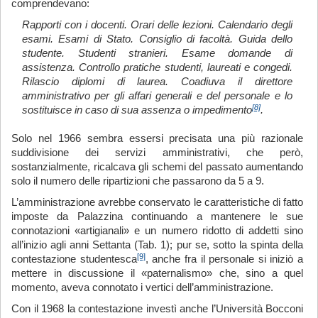
comprendevano:
Rapporti con i docenti. Orari delle lezioni. Calendario degli
esami. Esami di Stato. Consiglio di facoltà. Guida dello
studente. Studenti stranieri. Esame domande di
assistenza. Controllo pratiche studenti, laureati e congedi.
Rilascio diplomi di laurea. Coadiuva il direttore
amministrativo per gli affari generali e del personale e lo
[8]
sostituisce in caso di sua assenza o impedimento
.
Solo nel 1966 sembra essersi precisata una più razionale
suddivisione dei servizi amministrativi, che però,
sostanzialmente, ricalcava gli schemi del passato aumentando
solo il numero delle ripartizioni che passarono da 5 a 9.
L’amministrazione avrebbe conservato le caratteristiche di fatto
imposte da Palazzina continuando a mantenere le sue
connotazioni «artigianali» e un numero ridotto di addetti sino
all’inizio agli anni Settanta (Tab. 1); pur se, sotto la spinta della
[9]
contestazione studentesca
, anche fra il personale si iniziò a
mettere in discussione il «paternalismo» che, sino a quel
momento, aveva connotato i vertici dell’amministrazione.
Con il 1968 la contestazione investì anche l’Università Bocconi