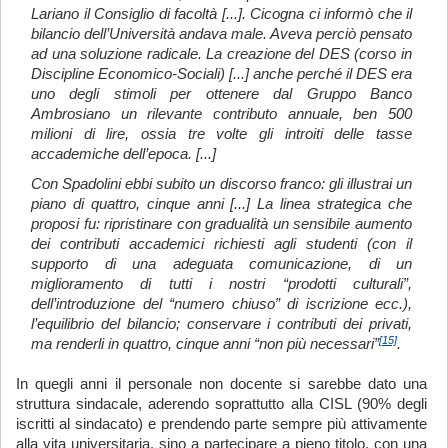
Lariano il Consiglio di facoltà [...]. Cicogna ci informò che il
bilancio dell’Università andava male. Aveva perciò pensato
ad una soluzione radicale. La creazione del DES (corso in
Discipline Economico-Sociali) [...] anche perché il DES era
uno degli stimoli per ottenere dal Gruppo Banco
Ambrosiano un rilevante contributo annuale, ben 500
milioni di lire, ossia tre volte gli introiti delle tasse
accademiche dell’epoca. [...]
Con Spadolini ebbi subito un discorso franco: gli illustrai un
piano di quattro, cinque anni [...] La linea strategica che
proposi fu: ripristinare con gradualità un sensibile aumento
dei contributi accademici richiesti agli studenti (con il
supporto di una adeguata comunicazione, di un
miglioramento di tutti i nostri “prodotti culturali”,
dell’introduzione del “numero chiuso” di iscrizione ecc.),
l’equilibrio del bilancio; conservare i contributi dei privati,
[15]
ma renderli in quattro, cinque anni “non più necessari”
.
In quegli anni il personale non docente si sarebbe dato una
struttura sindacale, aderendo soprattutto alla CISL (90% degli
iscritti al sindacato) e prendendo parte sempre più attivamente
alla vita universitaria, sino a partecipare a pieno titolo, con una