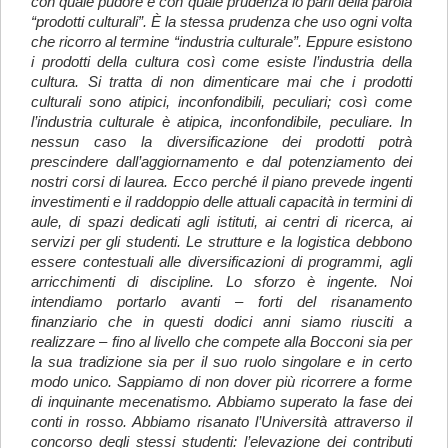
con quale pudore e con quale prudenza io parli della parola
“prodotti culturali”. È la stessa prudenza che uso ogni volta
che ricorro al termine “industria culturale”. Eppure esistono
i prodotti della cultura così come esiste l’industria della
cultura. Si tratta di non dimenticare mai che i prodotti
culturali sono atipici, inconfondibili, peculiari; così come
l’industria culturale è atipica, inconfondibile, peculiare. In
nessun caso la diversificazione dei prodotti potrà
prescindere dall’aggiornamento e dal potenziamento dei
nostri corsi di laurea. Ecco perché il piano prevede ingenti
investimenti e il raddoppio delle attuali capacità in termini di
aule, di spazi dedicati agli istituti, ai centri di ricerca, ai
servizi per gli studenti. Le strutture e la logistica debbono
essere contestuali alle diversificazioni di programmi, agli
arricchimenti di discipline. Lo sforzo è ingente. Noi
intendiamo portarlo avanti – forti del risanamento
finanziario che in questi dodici anni siamo riusciti a
realizzare – fino al livello che compete alla Bocconi sia per
la sua tradizione sia per il suo ruolo singolare e in certo
modo unico. Sappiamo di non dover più ricorrere a forme
di inquinante mecenatismo. Abbiamo superato la fase dei
conti in rosso. Abbiamo risanato l’Università attraverso il
concorso degli stessi studenti: l’elevazione dei contributi