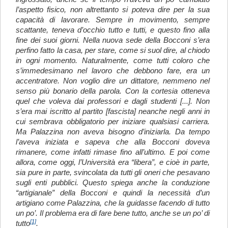
l’aspetto fisico, non altrettanto si poteva dire per la sua
capacità di lavorare. Sempre in movimento, sempre
scattante, teneva d’occhio tutto e tutti, e questo fino alla
fine dei suoi giorni. Nella nuova sede della Bocconi s’era
perfino fatto la casa, per stare, come si suol dire, al chiodo
in ogni momento. Naturalmente, come tutti coloro che
s’immedesimano nel lavoro che debbono fare, era un
accentratore. Non voglio dire un dittatore, nemmeno nel
senso più bonario della parola. Con la cortesia otteneva
quel che voleva dai professori e dagli studenti [...]. Non
s’era mai iscritto al partito [fascista] neanche negli anni in
cui sembrava obbligatorio per iniziare qualsiasi carriera.
Ma Palazzina non aveva bisogno d’iniziarla. Da tempo
l’aveva iniziata e sapeva che alla Bocconi doveva
rimanere, come infatti rimase fino all’ultimo. E poi come
allora, come oggi, l’Università era “libera”, e cioè in parte,
sia pure in parte, svincolata da tutti gli oneri che pesavano
sugli enti pubblici. Questo spiega anche la conduzione
“artigianale” della Bocconi e quindi la necessità d’un
artigiano come Palazzina, che la guidasse facendo di tutto
un po’. Il problema era di fare bene tutto, anche se un po’ di
[1]
tutto
.