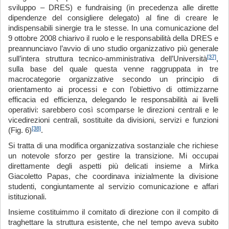
sviluppo – DRES) e fundraising (in precedenza alle dirette
dipendenze del consigliere delegato) al fine di creare le
indispensabili sinergie tra le stesse. In una comunicazione del
9 ottobre 2008 chiarivo il ruolo e le responsabilità della DRES e
preannunciavo l’avvio di uno studio organizzativo più generale
[37]
sull’intera struttura tecnico-amministrativa dell’Università
,
sulla base del quale questa venne raggruppata in tre
macrocategorie organizzative secondo un principio di
orientamento ai processi e con l’obiettivo di ottimizzarne
efficacia ed efficienza, delegando le responsabilità ai livelli
operativi: sarebbero così scomparse le direzioni centrali e le
vicedirezioni centrali, sostituite da divisioni, servizi e funzioni
[38]
(Fig. 6)
.
Si tratta di una modifica organizzativa sostanziale che richiese
un notevole sforzo per gestire la transizione. Mi occupai
direttamente degli aspetti più delicati insieme a Mirka
Giacoletto Papas, che coordinava inizialmente la divisione
studenti, congiuntamente al servizio comunicazione e affari
istituzionali.
Insieme costituimmo il comitato di direzione con il compito di
traghettare la struttura esistente, che nel tempo aveva subito