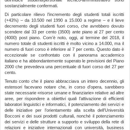
dell’indice studenti/personale tecnico-amministrativo sono
sostanzialmente confermati.
Di particolare rilievo l’incremento degli studenti totali iscritti
(+43%) – da 10.500 nel 1990 a 15.000 a regime – e il lieve
decremento degli studenti fuori corso, che avrebbero dovuto
scendere dal 33 per cento (3500) ante piano al 27 per cento
(4000) post piano. Com’è noto, oggi, al termine del 2018, il
numero totale di studenti iscritti è molto vicino a 14.000, ma il
numero di fuori corso è inferiore al 7 per cento. Questo dato è
eccezionale se confrontato con il panorama accademico
italiano e ha abbondantemente superato le previsioni del Piano
2000 che prevedeva una percentuale di fuori corso del 27 per
cento.
Tenuto conto che il piano abbracciava un intero decennio, gli
estensori facevano notare che, in corso d’opera, sarebbero
state necessarie «risorse umane e finanziarie» relative ad altre
aree, per rispondere a obiettivi quali l’attivazione di efficienti
laboratori linguistici e informatici, il potenziamento dei servizi e
delle iniziative per l’orientamento alla scelta dell’Università
Bocconi e dei suoi prodotti culturali, nonché il potenziamento
dei servizi e delle strutture a supporto e sviluppo della rete di
relazioni e iniziative internazionali con università, business