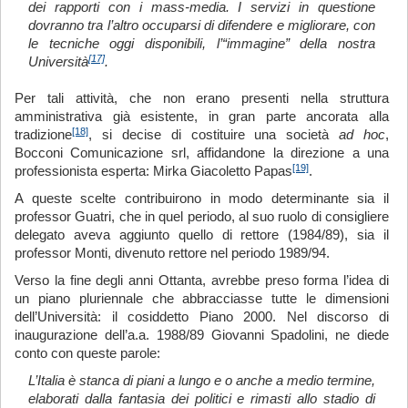
dei rapporti con i mass-media. I servizi in questione
dovranno tra l’altro occuparsi di difendere e migliorare, con
le tecniche oggi disponibili, l’“immagine” della nostra
[17]
Università
.
Per tali attività, che non erano presenti nella struttura
amministrativa già esistente, in gran parte ancorata alla
[18]
tradizione
, si decise di costituire una società
ad hoc
,
Bocconi Comunicazione srl, affidandone la direzione a una
[19]
professionista esperta: Mirka Giacoletto Papas
.
A queste scelte contribuirono in modo determinante sia il
professor Guatri, che in quel periodo, al suo ruolo di consigliere
delegato aveva aggiunto quello di rettore (1984/89), sia il
professor Monti, divenuto rettore nel periodo 1989/94.
Verso la fine degli anni Ottanta, avrebbe preso forma l’idea di
un piano pluriennale che abbracciasse tutte le dimensioni
dell’Università: il cosiddetto Piano 2000. Nel discorso di
inaugurazione dell’a.a. 1988/89 Giovanni Spadolini, ne diede
conto con queste parole:
L’Italia è stanca di piani a lungo e o anche a medio termine,
elaborati dalla fantasia dei politici e rimasti allo stadio di