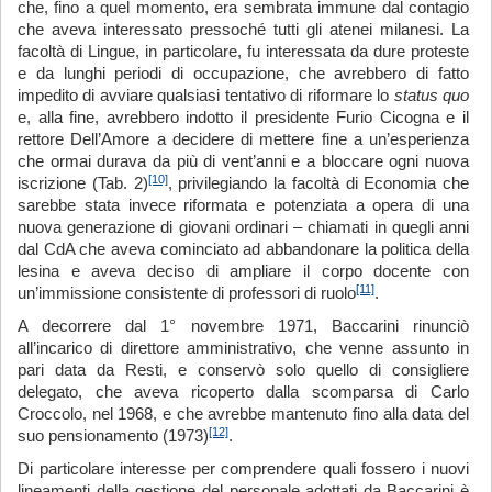
che, fino a quel momento, era sembrata immune dal contagio
che aveva interessato pressoché tutti gli atenei milanesi. La
facoltà di Lingue, in particolare, fu interessata da dure proteste
e da lunghi periodi di occupazione, che avrebbero di fatto
impedito di avviare qualsiasi tentativo di riformare lo
status quo
e, alla fine, avrebbero indotto il presidente Furio Cicogna e il
rettore Dell’Amore a decidere di mettere fine a un’esperienza
che ormai durava da più di vent’anni e a bloccare ogni nuova
[10]
iscrizione (Tab. 2)
, privilegiando la facoltà di Economia che
sarebbe stata invece riformata e potenziata a opera di una
nuova generazione di giovani ordinari – chiamati in quegli anni
dal CdA che aveva cominciato ad abbandonare la politica della
lesina e aveva deciso di ampliare il corpo docente con
[11]
un’immissione consistente di professori di ruolo
.
A decorrere dal 1° novembre 1971, Baccarini rinunciò
all’incarico di direttore amministrativo, che venne assunto in
pari data da Resti, e conservò solo quello di consigliere
delegato, che aveva ricoperto dalla scomparsa di Carlo
Croccolo, nel 1968, e che avrebbe mantenuto fino alla data del
[12]
suo pensionamento (1973)
.
Di particolare interesse per comprendere quali fossero i nuovi
lineamenti della gestione del personale adottati da Baccarini è