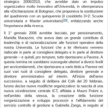
strategico 2006/2010, che avrebbe dato un impulso
organizzativo molto innovativo all’Università, in ottemperanza
alla «Dichiarazione di Bologna», che proponeva la sostituzione
del quadriennio con un quinquennio (il cosiddetto 3+2: Scuola
[33]
universitaria e Master universitario)
, enfatizzando anche
l’importanza della ricerca.
Il 1° gennaio 2006 avrebbe lasciato, per pensionamento,
Mariella Marazzini, che aveva dato un grande contributo di
leadership e di razionalizzazione alle funzioni operative della
nostra Università. Le funzioni che a lei riferivano vennero
riallocate in parte al consigliere delegato e in parte al direttore
generale – e quindi,
pro tempore
, tutte riportavano a Pavese. A
questa nomina ne sarebbero susseguite ulteriori a diversi livelli
per avvicendamenti, che riportavano a vario titolo a Pavese nei
suoi vari ruoli di consigliere delegato, direttore generale e
direttore amministrativo
ad interim
. All’inizio dell’anno
successivo, a seguito di delibera del CdA del 20 febbraio,
furono decise nuove modifiche organizzative: la nascita di una
nuova vicedirezione centrale ICT, affidata a Mauro Poloni e,
nell’ambito della stessa, la creazione della funzione
«organizzazione e sviluppo processi» e l’affidamento del
servizio controllo di gestione a Gabriella Zanga, in seguito al