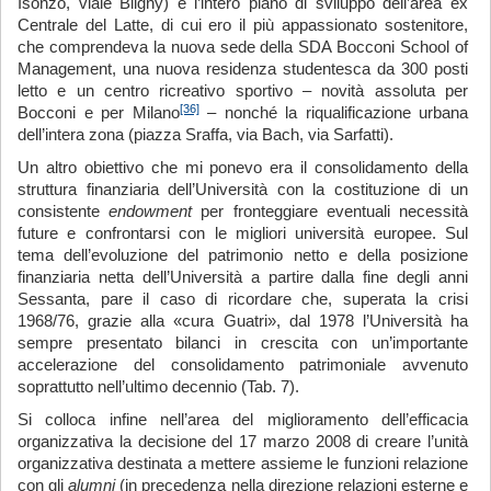
Isonzo, viale Bligny) e l’intero piano di sviluppo dell’area ex
Centrale del Latte, di cui ero il più appassionato sostenitore,
che comprendeva la nuova sede della SDA Bocconi School of
Management, una nuova residenza studentesca da 300 posti
letto e un centro ricreativo sportivo – novità assoluta per
[36]
Bocconi e per Milano
– nonché la riqualificazione urbana
dell’intera zona (piazza Sraffa, via Bach, via Sarfatti).
Un altro obiettivo che mi ponevo era il consolidamento della
struttura finanziaria dell’Università con la costituzione di un
consistente
endowment
per fronteggiare eventuali necessità
future e confrontarsi con le migliori università europee. Sul
tema dell’evoluzione del patrimonio netto e della posizione
finanziaria netta dell’Università a partire dalla fine degli anni
Sessanta, pare il caso di ricordare che, superata la crisi
1968/76, grazie alla «cura Guatri», dal 1978 l’Università ha
sempre presentato bilanci in crescita con un’importante
accelerazione del consolidamento patrimoniale avvenuto
soprattutto nell’ultimo decennio (Tab. 7).
Si colloca infine nell’area del miglioramento dell’efficacia
organizzativa la decisione del 17 marzo 2008 di creare l’unità
organizzativa destinata a mettere assieme le funzioni relazione
con gli
alumni
(in precedenza nella direzione relazioni esterne e