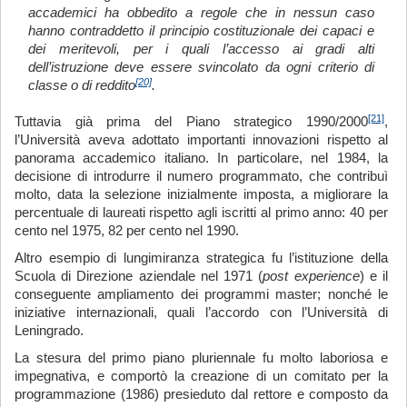
accademici ha obbedito a regole che in nessun caso
hanno contraddetto il principio costituzionale dei capaci e
dei meritevoli, per i quali l’accesso ai gradi alti
dell’istruzione deve essere svincolato da ogni criterio di
[20]
classe o di reddito
.
[21]
Tuttavia già prima del Piano strategico 1990/2000
,
l’Università aveva adottato importanti innovazioni rispetto al
panorama accademico italiano. In particolare, nel 1984, la
decisione di introdurre il numero programmato, che contribuì
molto, data la selezione inizialmente imposta, a migliorare la
percentuale di laureati rispetto agli iscritti al primo anno: 40 per
cento nel 1975, 82 per cento nel 1990.
Altro esempio di lungimiranza strategica fu l’istituzione della
Scuola di Direzione aziendale nel 1971 (
post experience
) e il
conseguente ampliamento dei programmi master; nonché le
iniziative internazionali, quali l’accordo con l’Università di
Leningrado.
La stesura del primo piano pluriennale fu molto laboriosa e
impegnativa, e comportò la creazione di un comitato per la
programmazione (1986) presieduto dal rettore e composto da