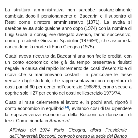
La struttura amministrativa non sarebbe sostanzialmente
cambiata dopo il pensionamento di Baccarini e il subentro di
Resti come direttore amministrativo (1971). La svolta si
sarebbe avuta solo qualche anno dopo (1974) con la nomina di
Luigi Guatri a consigliere delegato avendo, l’anno successivo,
come presidente Giovanni Spadolini (1976/94), che assume la
carica dopo la morte di Furio Cicogna (1975).
Guatri aveva ricevuto da Baccarini una non facile eredità: con
un conto economico che già da tempo presentava risultati
negativi a causa del rapido incremento dei costi d’esercizio e di
ricavi che si mantenevano costanti. In particolare le tasse
versate dagli studenti, che rappresentavano una copertura di
costi pari al 60 per cento nell’esercizio 1968/69, erano scese a
coprire solo il 27 per cento dei costi nell’esercizio 1973/74.
Guatri si mise celermente al lavoro e, in pochi anni, riportò il
[14]
conto economico in equilibrio
, evitando così di far dipendere
la sopravvivenza economica della Bocconi da donazioni di
terzi. Come ricorda in
Amarcord
:
All’inizio del 1974 Furio Cicogna, allora Presidente
dell’Università Bocconi, convocò presso la sede del Banco