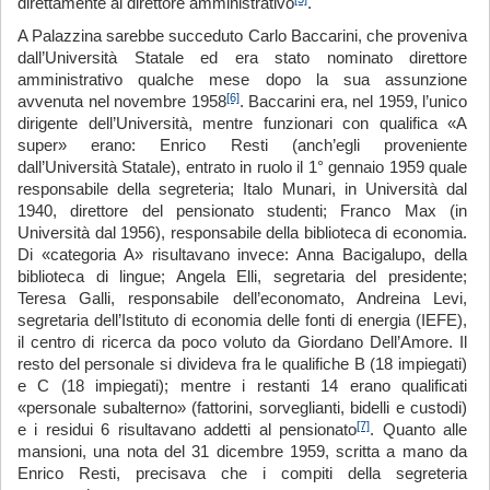
direttamente al direttore amministrativo
.
A Palazzina sarebbe succeduto Carlo Baccarini, che proveniva
dal­l’Uni­ver­si­tà Statale ed era stato nominato direttore
amministrativo qualche mese dopo la sua assunzione
[6]
avvenuta nel novembre 1958
. Baccarini era, nel 1959, l’unico
dirigente dell’Università, mentre funzionari con qualifica «A
super» erano: Enrico Resti (anch’egli proveniente
dall’Università Statale), entrato in ruolo il 1° gennaio 1959 quale
responsabile della segreteria; Italo Munari, in Università dal
1940, direttore del pensionato studenti; Franco Max (in
Università dal 1956), responsabile della biblioteca di economia.
Di «categoria A» risultavano invece: Anna Bacigalupo, della
biblioteca di lingue; Angela Elli, segretaria del presidente;
Teresa Galli, responsabile dell’economato, Andreina Levi,
segretaria dell’Istituto di economia delle fonti di energia (IEFE),
il centro di ricerca da poco voluto da Giordano Dell’Amore. Il
resto del personale si divideva fra le qualifiche B (18 impiegati)
e C (18 impiegati); mentre i restanti 14 erano qualificati
«personale subalterno» (fattorini, sorveglianti, bidelli e custodi)
[7]
e i residui 6 risultavano addetti al pensionato
. Quanto alle
mansioni, una nota del 31 dicembre 1959, scritta a mano da
Enrico Resti, precisava che i compiti della segreteria