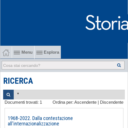
Menu
Esplora
1902-1915 Gli esordi
1915-1945 Tra le due guerre
RICERCA
1945-1968 Dalla liberazione al '68
Documenti trovati:
1
Ordina per:
Ascendente
|
Discendente
1968-2022 Dalla contestazione all'internazionalizzazione
-
1968-2022. Dalla contestazione
all'internazionalizzazione