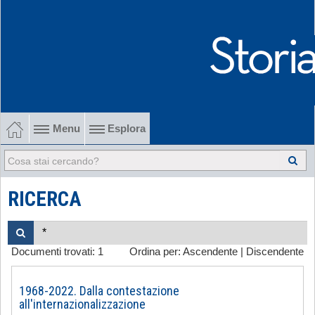
Menu
Esplora
1902-1915 Gli esordi
1915-1945 Tra le due guerre
RICERCA
1945-1968 Dalla liberazione al '68
Documenti trovati:
1
Ordina per:
Ascendente
|
Discendente
1968-2022 Dalla contestazione all'internazionalizzazione
-
1968-2022. Dalla contestazione
all'internazionalizzazione