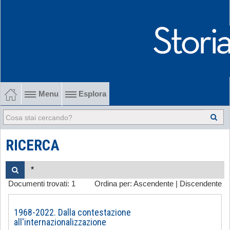
Menu
Esplora
1902-1915 Gli esordi
1915-1945 Tra le due guerre
RICERCA
1945-1968 Dalla liberazione al '68
Documenti trovati:
1
Ordina per:
Ascendente
|
Discendente
1968-2022 Dalla contestazione all'internazionalizzazione
-
1968-2022. Dalla contestazione
all'internazionalizzazione