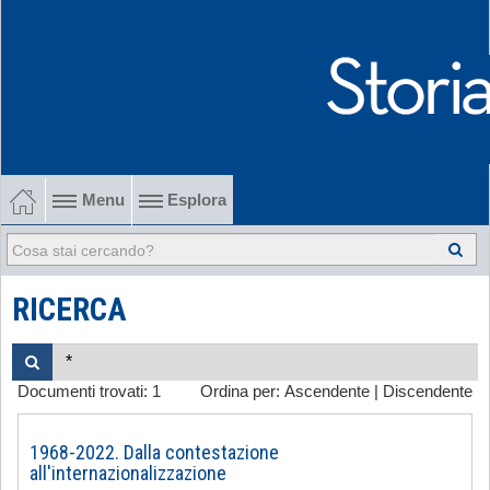
Menu
Esplora
1902-1915 Gli esordi
1915-1945 Tra le due guerre
RICERCA
1945-1968 Dalla liberazione al '68
Documenti trovati:
1
Ordina per:
Ascendente
|
Discendente
1968-2022 Dalla contestazione all'internazionalizzazione
-
1968-2022. Dalla contestazione
all'internazionalizzazione