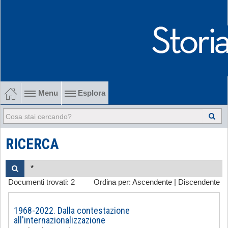
Menu
Esplora
1902-1915 Gli esordi
1915-1945 Tra le due guerre
RICERCA
1945-1968 Dalla liberazione al '68
Documenti trovati:
2
Ordina per:
Ascendente
|
Discendente
1968-2022 Dalla contestazione all'internazionalizzazione
-
1968-2022. Dalla contestazione
all'internazionalizzazione