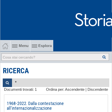
Menu
Esplora
1902-1915 Gli esordi
1915-1945 Tra le due guerre
RICERCA
1945-1968 Dalla liberazione al '68
Documenti trovati:
1
Ordina per:
Ascendente
|
Discendente
1968-2022 Dalla contestazione all'internazionalizzazione
-
1968-2022. Dalla contestazione
all'internazionalizzazione