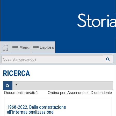
Menu
Esplora
1902-1915 Gli esordi
1915-1945 Tra le due guerre
RICERCA
1945-1968 Dalla liberazione al '68
Documenti trovati:
1
Ordina per:
Ascendente
|
Discendente
1968-2022 Dalla contestazione all'internazionalizzazione
-
1968-2022. Dalla contestazione
all'internazionalizzazione