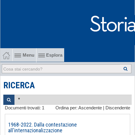
Menu
Esplora
1902-1915 Gli esordi
1915-1945 Tra le due guerre
RICERCA
1945-1968 Dalla liberazione al '68
Documenti trovati:
1
Ordina per:
Ascendente
|
Discendente
1968-2022 Dalla contestazione all'internazionalizzazione
-
1968-2022. Dalla contestazione
all'internazionalizzazione