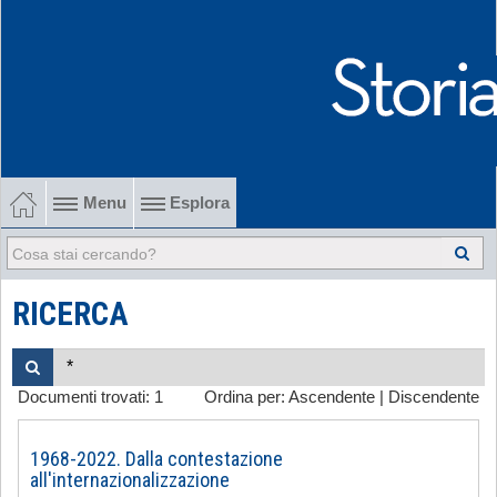
Menu
Esplora
1902-1915 Gli esordi
1915-1945 Tra le due guerre
RICERCA
1945-1968 Dalla liberazione al '68
Documenti trovati:
1
Ordina per:
Ascendente
|
Discendente
1968-2022 Dalla contestazione all'internazionalizzazione
-
1968-2022. Dalla contestazione
all'internazionalizzazione