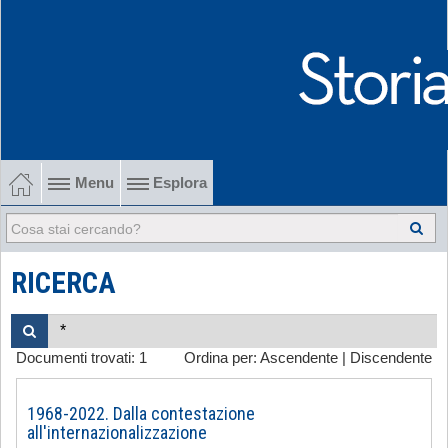
Menu
Esplora
1902-1915 Gli esordi
1915-1945 Tra le due guerre
RICERCA
1945-1968 Dalla liberazione al '68
Documenti trovati:
1
Ordina per:
Ascendente
|
Discendente
1968-2022 Dalla contestazione all'internazionalizzazione
-
1968-2022. Dalla contestazione
all'internazionalizzazione