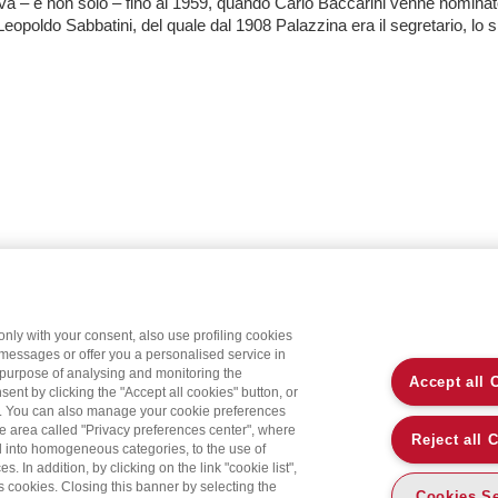
va – e non solo – fino al 1959, quando Carlo Baccarini venne nominat
Leopoldo Sabbatini, del quale dal 1908 Palazzina era il segretario, lo spi
only with your consent, also use profiling cookies
 messages or offer you a personalised service in
 purpose of analysing and monitoring the
Accept all 
sent by clicking the "Accept all cookies" button, or
on. You can also manage your cookie preferences
the area called "Privacy preferences center", where
Reject all 
d into homogeneous categories, to the use of
 In addition, by clicking on the link "cookie list",
’s cookies. Closing this banner by selecting the
Cookies Se