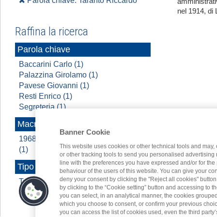
Parola chiave: Taranto Riccardo
amministrati
nel 1914, di 
Raffina la ricerca
Parola chiave
Baccarini Carlo (1)
Palazzina Girolamo (1)
Pavese Giovanni (1)
Resti Enrico (1)
Segreteria (1)
Macroarea
Banner Cookie
1968 - 2022 A cavallo di due secoli
This website uses cookies or other technical tools and may, 
(1)
or other tracking tools to send you personalised advertising
line with the preferences you have expressed and/or for the
Tipo contenuto
behaviour of the users of this website. You can give your con
deny your consent by clicking the "Reject all cookies" butt
Testo (1)
by clicking to the “Cookie setting” button and accessing to 
you can select, in an analytical manner, the cookies groupe
which you choose to consent, or confirm your previous choices.
you can access the list of cookies used, even the third party