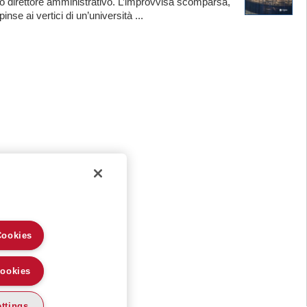
o direttore amministrativo. L’improvvisa scomparsa,
nse ai vertici di un’università ...
Cookies
Cookies
ttings