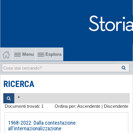
Menu
Esplora
1902-1915 Gli esordi
1915-1945 Tra le due guerre
RICERCA
1945-1968 Dalla liberazione al '68
Documenti trovati:
1
Ordina per:
Ascendente
|
Discendente
1968-2022 Dalla contestazione all'internazionalizzazione
-
1968-2022. Dalla contestazione
all'internazionalizzazione