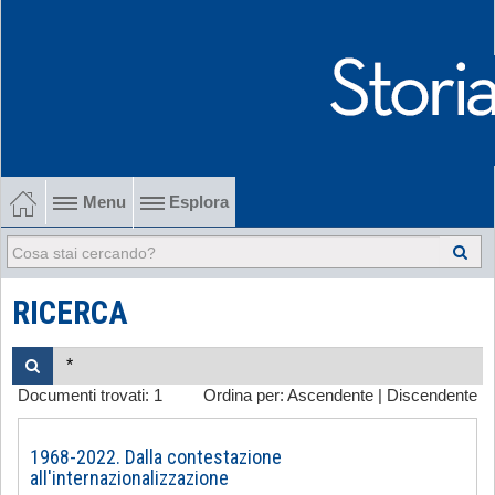
Menu
Esplora
1902-1915 Gli esordi
1915-1945 Tra le due guerre
RICERCA
1945-1968 Dalla liberazione al '68
Documenti trovati:
1
Ordina per:
Ascendente
|
Discendente
1968-2022 Dalla contestazione all'internazionalizzazione
-
1968-2022. Dalla contestazione
all'internazionalizzazione