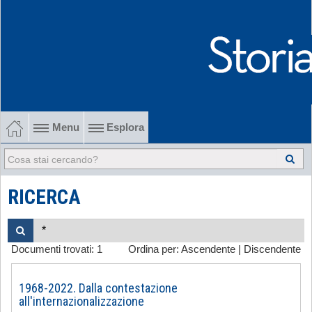
Menu
Esplora
1902-1915 Gli esordi
1915-1945 Tra le due guerre
RICERCA
1945-1968 Dalla liberazione al '68
Documenti trovati:
1
Ordina per:
Ascendente
|
Discendente
1968-2022 Dalla contestazione all'internazionalizzazione
-
1968-2022. Dalla contestazione
all'internazionalizzazione