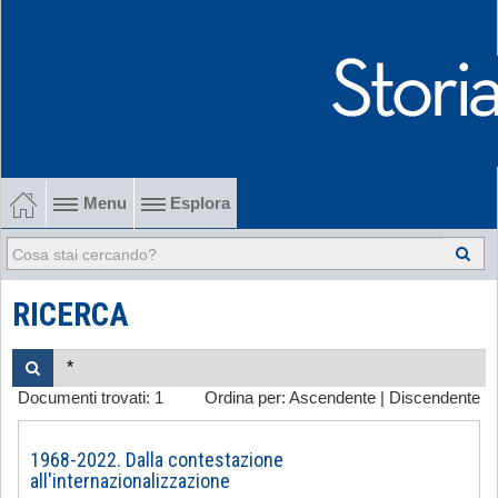
Menu
Esplora
1902-1915 Gli esordi
1915-1945 Tra le due guerre
RICERCA
1945-1968 Dalla liberazione al '68
Documenti trovati:
1
Ordina per:
Ascendente
|
Discendente
1968-2022 Dalla contestazione all'internazionalizzazione
-
1968-2022. Dalla contestazione
all'internazionalizzazione