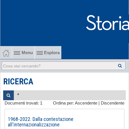
Menu
Esplora
1902-1915 Gli esordi
1915-1945 Tra le due guerre
RICERCA
1945-1968 Dalla liberazione al '68
Documenti trovati:
1
Ordina per:
Ascendente
|
Discendente
1968-2022 Dalla contestazione all'internazionalizzazione
-
1968-2022. Dalla contestazione
all'internazionalizzazione