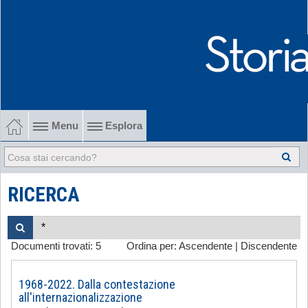
Menu
Esplora
1902-1915 Gli esordi
1915-1945 Tra le due guerre
RICERCA
1945-1968 Dalla liberazione al '68
Documenti trovati:
5
Ordina per:
Ascendente
|
Discendente
1968-2022 Dalla contestazione all'internazionalizzazione
-
1968-2022. Dalla contestazione
all'internazionalizzazione