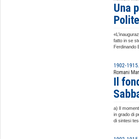
Una p
Polit
«L’inauguraz
fatto in se 
Ferdinando Bo
1902-1915. 
Romani Mar
Il fo
Sabba
a) Il moment
in grado di p
di sintesi te