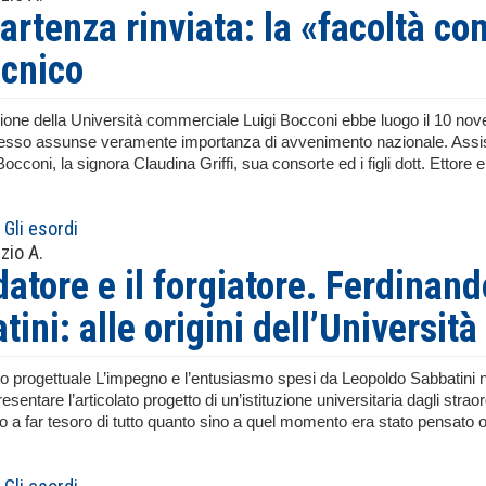
artenza rinviata: la «facoltà co
ecnico
ione della Università commerciale Luigi Bocconi ebbe luogo il 10 no
stesso assunse veramente importanza di avvenimento nazionale. Assiste
cconi, la signora Claudina Griffi, sua consorte ed i figli dott. Ettore
Gli esordi
zio A.
ndatore e il forgiatore. Ferdina
tini: alle origini dell’Universit
o progettuale L’impegno e l’entusiasmo spesi da Leopoldo Sabbatini nell
resentare l’articolato progetto di un’istituzione universitaria dagli straor
so a far tesoro di tutto quanto sino a quel momento era stato pensato o