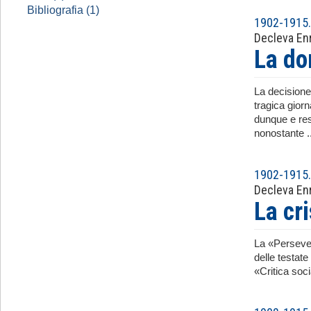
Bibliografia (1)
1902-1915. 
Decleva En
La do
La decisione
tragica gior
dunque e res
nonostante ..
1902-1915. 
Decleva En
La cri
La «Persever
delle testate
«Critica soci