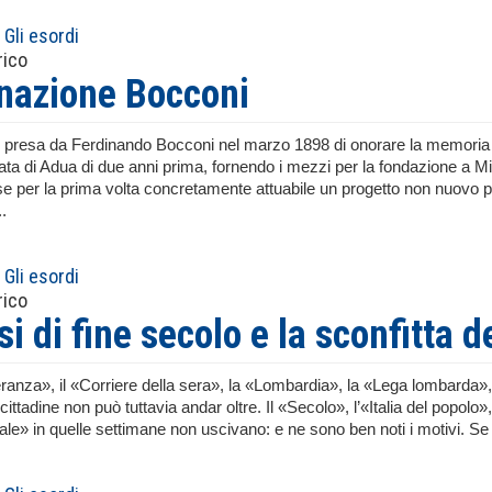
Gli esordi
rico
nazione Bocconi
 presa da Ferdinando Bocconi nel marzo 1898 di onorare la memoria del
nata di Adua di due anni prima, fornendo i mezzi per la fondazione a Mi
e per la prima volta concretamente attuabile un progetto non nuovo pe
.
Gli esordi
rico
si di fine secolo e la sconfitta 
anza», il «Corriere della sera», la «Lombardia», la «Lega lombarda»,
 cittadine non può tuttavia andar oltre. Il «Secolo», l’«Italia del popolo»
ale» in quelle settimane non uscivano: e ne sono ben noti i motivi. Se l