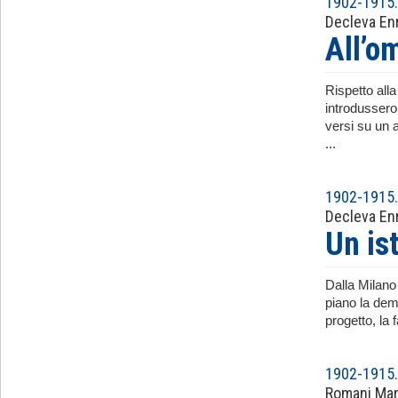
1902-1915. 
Decleva En
All’o
Rispetto alla
introdussero
versi su un 
...
1902-1915. 
Decleva En
Un is
Dalla Milano 
piano la demo
progetto, la
1902-1915. 
Romani Mar