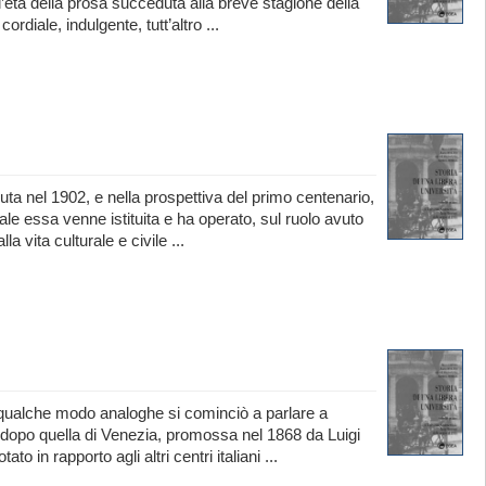
’età della prosa succeduta alla breve stagione della
rdiale, indulgente, tutt’altro ...
ta nel 1902, e nella prospettiva del primo centenario,
ale essa venne istituita e ha operato, sul ruolo avuto
 vita culturale e civile ...
n qualche modo analoghe si cominciò a parlare a
ni dopo quella di Venezia, promossa nel 1868 da Luigi
 in rapporto agli altri centri italiani ...