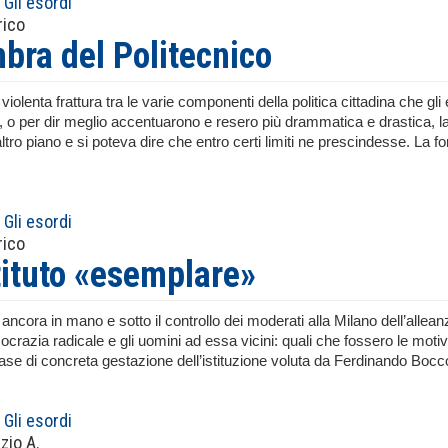
Gli esordi
rico
mbra del Politecnico
 violenta frattura tra le varie componenti della politica cittadina che gl
, o per dir meglio accentuarono e resero più drammatica e drastica, la
altro piano e si poteva dire che entro certi limiti ne prescindesse. La
Gli esordi
rico
tituto «esemplare»
ancora in mano e sotto il controllo dei moderati alla Milano dell’alleanz
crazia radicale e gli uomini ad essa vicini: quali che fossero le motiv
 fase di concreta gestazione dell’istituzione voluta da Ferdinando Bocc
Gli esordi
zio A.