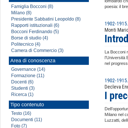
lombardo che
Famiglia Bocconi (8)
poesia: il br
Milano (8)
Presidente Sabbatini Leopoldo (8)
1902-1915. 
Rapporti istituzionali (6)
Monti Mari
Bocconi Ferdinando (5)
Intro
Borse di studio (4)
Politecnico (4)
Camera di Commercio (3)
La Bocconi n
l’Università
Area di conoscenza
nel progresso
Governance (14)
Formazione (11)
1902-1915. 
Docenti (6)
Decleva En
Studenti (3)
I pre
Ricerca (1)
Tipo contenuto
Dell’opportu
Testo (16)
Milano nel co
Documenti (11)
Luzzatti, del
Foto (7)