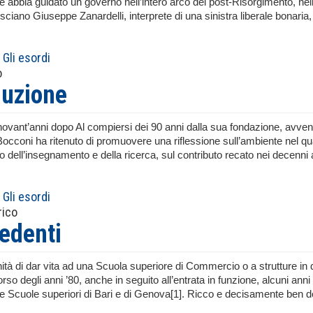
 abbia guidato un governo nell’intero arco del post-Risorgimento, nell
esciano Giuseppe Zanardelli, interprete di una sinistra liberale bonaria, co
Gli esordi
o
duzione
ovant’anni dopo Al compiersi dei 90 anni dalla sua fondazione, avvenu
 Bocconi ha ritenuto di promuovere una riflessione sull’ambiente nel qu
 dell’insegnamento e della ricerca, sul contributo recato nei decenni alla
Gli esordi
rico
cedenti
nità di dar vita ad una Scuola superiore di Commercio o a strutture i
rso degli anni ’80, anche in seguito all’entrata in funzione, alcuni an
le Scuole superiori di Bari e di Genova[1]. Ricco e decisamente ben dotato