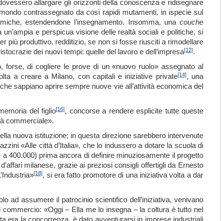
dovessero allargare gli orizzonti della conoscenza e ridisegnare
n un mondo contrassegnato da così rapidi mutamenti, in ispecie sul
economiche, estendendone l’insegnamento. Insomma, una
cou
c
he
un’ampia e perspicua visione delle realtà sociali e politiche, si
 più produttivo, redditizio, se non si fosse riusciti a rimodellare
[12]
istocrazie dei nuovi tempi: quelle del lavoro e dell’impresa
.
, forse, di cogliere le prove di un «nuovo ruolo» assegnato al
[14]
lta a creare a Milano, con capitali e iniziative private
, una
 che sappiano aprire sempre nuove vie all’attività economica del
[16]
memoria del figlio
, concorse a rendere esplicite tutte queste
sità commerciale».
della nuova istituzione; in questa direzione sarebbero intervenute
zini «Alle città d’Italia», che lo indussero a dotare la scuola di
e a 400.000) prima ancora di definire minuziosamente il progetto
’affari milanese, grazie ai preziosi consigli offertigli da Ernesto
[18]
’Industria»
, si era fatto promotore di una iniziativa volta a dar
ad assumere il patrocinio scientifico dell’iniziativa, venivano
» di commercio: «Oggi – Ella me lo insegna – la coltura è tutto nel
 era la concorrenza, è dato avventurarsi in imprese industriali