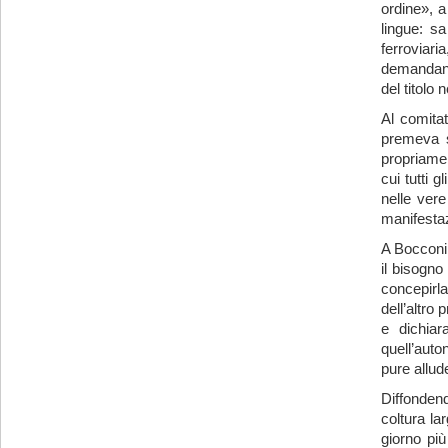
ordine», a
lingue: s
ferroviari
demandando
del titolo
Al comitat
premeva s
propriamen
cui tutti 
nelle vere
manifesta
A Bocconi 
il bisogno
concepirla
dell’altro 
e dichiar
quell’auto
pure allud
Diffondend
coltura la
giorno pi