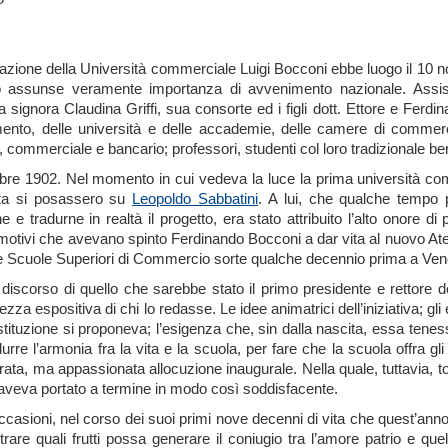
azione della Università commerciale Luigi Bocconi ebbe luogo il 10 n
 assunse veramente importanza di avvenimento nazionale. Assiste
la signora Claudina Griffi, sua consorte ed i figli dott. Ettore e Fer
ento, delle università e delle accademie, delle camere di commercio
e, commerciale e bancario; professori, studenti col loro tradizionale berr
re 1902. Nel momento in cui vedeva la luce la prima università comm
alta si posassero su
Leopoldo Sabbatini
. A lui, che qualche tempo
e e tradurne in realtà il progetto, era stato attribuito l’alto onore di
motivi che avevano spinto Ferdinando Bocconi a dar vita al nuovo Atene
ie Scuole Superiori di Commercio sorte qualche decennio prima a Ven
 discorso di quello che sarebbe stato il primo presidente e rettore 
ezza espositiva di chi lo redasse. Le idee animatrici dell’iniziativa; gli e
stituzione si proponeva; l’esigenza che, sin dalla nascita, essa ten
urre l’armonia fra la vita e la scuola, per fare che la scuola offra gli
rata, ma appassionata allocuzione inaugurale. Nella quale, tuttavia, tor
aveva portato a termine in modo così soddisfacente.
ccasioni, nel corso dei suoi primi nove decenni di vita che quest’anno
rare quali frutti possa generare il coniugio tra l’amore patrio e quel