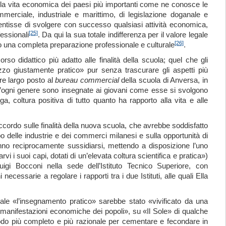
ce la vita economica dei paesi più importanti come ne conosce le
mmerciale, industriale e marittimo, di legislazione doganale e
sentisse di svolgere con successo qualsiasi attività economica,
[25]
fessionali
. Da qui la sua totale indifferenza per il valore legale
[26]
tto una completa preparazione professionale e culturale
.
so didattico più adatto alle finalità della scuola; quel che gli
izzo giustamente pratico» pur senza trascurare gli aspetti più
are largo posto al
b
u
r
eau
comme
r
cial
della scuola di Anversa, in
e d’ogni genere sono insegnate ai giovani come esse si svolgono
a, coltura positiva di tutto quanto ha rapporto alla vita e alle
rdo sulle finalità della nuova scuola, che avrebbe soddisfatto
o delle industrie e dei commerci milanesi e sulla opportunità di
ranno reciprocamente sussidiarsi, mettendo a disposizione l’uno
vi i suoi capi, dotati di un’elevata coltura scientifica e pratica»)
igi Bocconi nella sede dell’Istituto Tecnico Superiore, con
cessarie a regolare i rapporti tra i due Istituti, alle quali Ella
quale «l’insegnamento pratico» sarebbe stato «vivificato da una
le manifestazioni economiche dei popoli», su «Il Sole» di qualche
odo più completo e più razionale per cementare e fecondare in