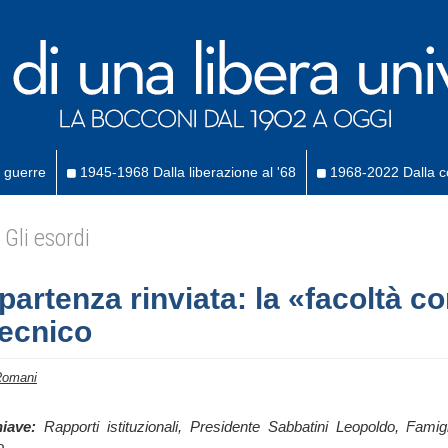
 guerre
1945-1968 Dalla liberazione al '68
1968-2022 Dalla co
Gli esordi
partenza rinviata: la «facoltà c
tecnico
Romani
iave:
Rapporti istituzionali, Presidente Sabbatini Leopoldo, Fami
o