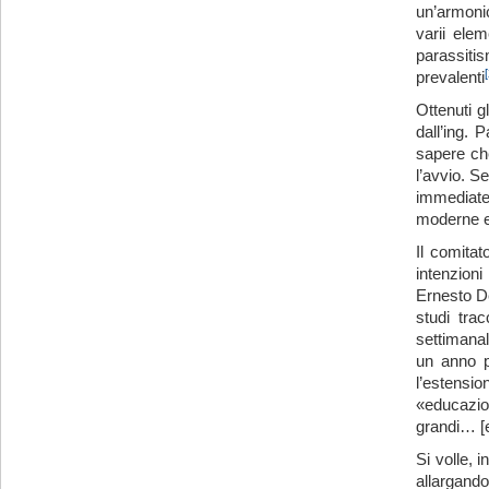
un’armonic
varii ele
parassitis
prevalenti
Ottenuti g
dall’ing. 
sapere che
l’avvio. S
immediate 
moderne es
Il comitat
intenzion
Ernesto De
studi tra
settimanal
un anno pr
l’estensio
«educazion
grandi… [e
Si volle, 
allargando