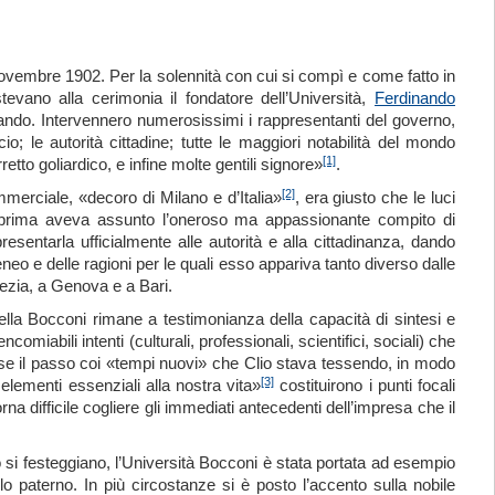
ovembre 1902. Per la solennità con cui si compì e come fatto in
vano alla cerimonia il fondatore dell’Università,
Ferdinando
dinando. Intervennero numerosissimi i rappresentanti del governo,
; le autorità cittadine; tutte le maggiori notabilità del mondo
[1]
etto goliardico, e infine molte gentili signore»
.
[2]
erciale, «decoro di Milano e d’Italia»
, era giusto che le luci
 prima aveva assunto l’oneroso ma appassionante compito di
 presentarla ufficialmente alle autorità e alla cittadinanza, dando
o e delle ragioni per le quali esso appariva tanto diverso dalle
ezia, a Genova e a Bari.
della Bocconi rimane a testimonianza della capacità di sintesi e
ncomiabili intenti (culturali, professionali, scientifici, sociali) che
esse il passo coi «tempi nuovi» che Clio stava tessendo, in modo
[3]
 elementi essenziali alla nostra vita»
costituirono i punti focali
na difficile cogliere gli immediati antecedenti dell’impresa che il
 si festeggiano, l’Università Bocconi è stata portata ad esempio
lo paterno. In più circostanze si è posto l’accento sulla nobile