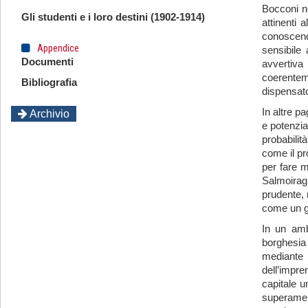
Bocconi no
Gli studenti e i loro destini (1902-1914)
attinenti 
conoscend
Appendice
sensibile
Documenti
avvertiva 
coerentem
Bibliografia
dispensat
In altre p
Archivio
e potenzia
probabili
come il pr
per fare m
Salmoiragh
prudente, 
come un gr
In un amb
borghesia
mediante 
dell’impr
capitale u
superament