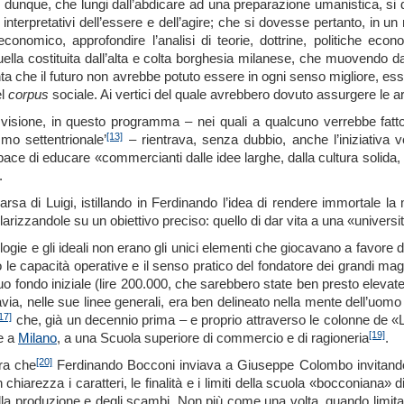
 dunque, che lungi dall’abdicare ad una preparazione umanistica, si 
ari interpretativi dell’essere e dell’agire; che si dovesse pertanto, i
economico, approfondire l’analisi di teorie, dottrine, politiche 
uella costituita dall’alta e colta borghesia milanese, che muovendo da 
ta che il futuro non avrebbe potuto essere in ogni senso migliore, esser
el
corpus
sociale. Ai vertici del quale avrebbero dovuto assurgere le ar
 visione, in questo programma – nei quali a qualcuno verrebbe fatto
[13]
mo settentrionale’
– rientrava, senza dubbio, anche l’iniziativa vo
ace di educare «commercianti dalle idee larghe, dalla cultura solida,
.
sa di Luigi, istillando in Ferdinando l’idea di rendere immortale la 
larizzandole su un obiettivo preciso: quello di dar vita a una «univer
logie e gli ideali non erano gli unici elementi che giocavano a favore 
 le capacità operative e il senso pratico del fondatore dei grandi magaz
o fondo iniziale (lire 200.000, che sarebbero state ben presto elevat
avia, nelle sue linee generali, era ben delineato nella mente dell’uomo d
17]
che, già un decennio prima – e proprio attraverso le colonne de «L
[19]
e a
Milano
, a una Scuola superiore di commercio e di ragioneria
.
[20]
era che
Ferdinando Bocconi inviava a Giuseppe Colombo invitandolo 
on chiarezza i caratteri, le finalità e i limiti della scuola «bocconiana
a produzione e degli scambi. Non più come una volta, quando limitata