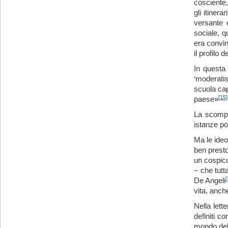
cosciente,
gli itiner
versante 
sociale, q
era convin
il profilo d
In questa
‘moderatis
scuola cap
[15]
paese»
La scompar
istanze po
Ma le ideo
ben presto
un cospicu
– che tutt
[
De Angeli
vita, anch
Nella lett
definiti c
mondo dell