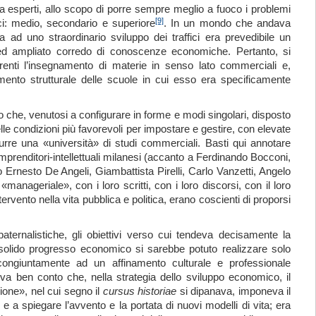
fra esperti, allo scopo di porre sempre meglio a fuoco i problemi
[9]
ici: medio, secondario e superiore
. In un mondo che andava
 ad uno straordinario sviluppo dei traffici era prevedibile un
o ed ampliato corredo di conoscenze economiche. Pertanto, si
nerenti l’insegnamento di materie in senso lato commerciali e,
nto strutturale delle scuole in cui esso era specificamente
 che, venutosi a configurare in forme e modi singolari, disposto
elle condizioni più favorevoli per impostare e gestire, con elevate
rre una «università» di studi commerciali. Basti qui annotare
prenditori-intellettuali milanesi (accanto a Ferdinando Bocconi,
 Ernesto De Angeli, Giambattista Pirelli, Carlo Vanzetti, Angelo
anageriale», con i loro scritti, con i loro discorsi, con il loro
vento nella vita pubblica e politica, erano coscienti di proporsi
ternalistiche, gli obiettivi verso cui tendeva decisamente la
solido progresso economico si sarebbe potuto realizzare solo
 congiuntamente ad un affinamento culturale e professionale
a ben conto che, nella strategia dello sviluppo economico, il
one», nel cui segno il
cu
r
sus historiae
si dipanava, imponeva il
 a spiegare l’avvento e la portata di nuovi modelli di vita; era