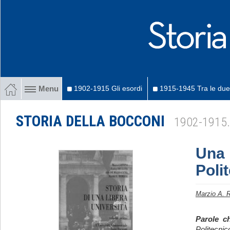
1902-1915 Gli esordi
1915-1945 Tra le due
Menu
STORIA DELLA BOCCONI
1902-1915. 
Una 
Poli
Marzio A. 
Parole ch
Politecnic