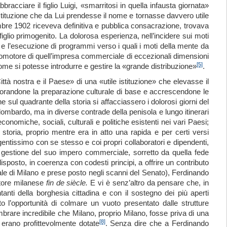
cciare il figlio Luigi, «smarritosi in quella infausta giornata»
stituzione che da Lui prendesse il nome e tornasse davvero utile
mbre 1902 riceveva definitiva e pubblica consacrazione, trovava
figlio primogenito. La dolorosa esperienza, nell’incidere sui moti
e l’esecuzione di programmi verso i quali i moti della mente da
promotore di quell’impresa commerciale di eccezionali dimensioni
[5]
come si potesse introdurre e gestire la «grande distribuzione»
.
ttà nostra e il Paese» di una «utile istituzione» che elevasse il
gliorandone la preparazione culturale di base e accrescendone le
ul quadrante della storia si affacciassero i dolorosi giorni del
lombardo, ma in diverse contrade della penisola e lungo itinerari
conomiche, sociali, culturali e politiche esistenti nei vari Paesi;
 storia, proprio mentre era in atto una rapida e per certi versi
gentissimo con se stesso e coi propri collaboratori e dipendenti,
la gestione del suo impero commerciale, sorretto da quella fede
disposto, in coerenza con codesti principi, a offrire un contributo
ale di Milano e prese posto negli scanni del Senato), Ferdinando
itore milanese
fin
de siècl
e
.
E vi è senz’altro da pensare che, in
tanti della borghesia cittadina e con il sostegno dei più aperti
 l’opportunità di colmare un vuoto presentato dalle strutture
brare incredibile che Milano, proprio Milano, fosse priva di una
[8]
erano profittevolmente dotate
. Senza dire che a Ferdinando