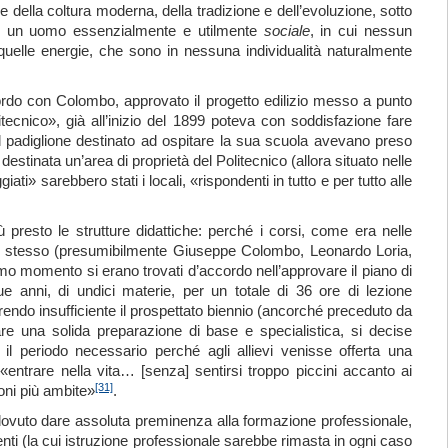
 e della coltura moderna, della tradizione e dell’evoluzione, sotto
ioè un uomo essenzialmente e utilmente
sociale
, in cui nessun
e quelle energie, che sono in nessuna individualità naturalmente
rdo con Colombo, approvato il progetto edilizio messo a punto
itecnico», già all’inizio del 1899 poteva con soddisfazione fare
el padiglione destinato ad ospitare la sua scuola avevano preso
estinata un’area di proprietà del Politecnico (allora situato nelle
i» sarebbero stati i locali, «rispondenti in tutto e per tutto alle
 presto le strutture didattiche: perché i corsi, come era nelle
lo stesso (presumibilmente Giuseppe Colombo, Leonardo Loria,
imo momento si erano trovati d’accordo nell’approvare il piano di
e anni, di undici materie, per un totale di 36 ore di lezione
arendo insufficiente il prospettato biennio (ancorché preceduto da
are una solida preparazione di base e specialistica, si decise
 il periodo necessario perché agli allievi venisse offerta una
entrare nella vita… [senza] sentirsi troppo piccini accanto ai
[31]
oni più ambite»
.
e dovuto dare assoluta preminenza alla formazione professionale,
udenti (la cui istruzione professionale sarebbe rimasta in ogni caso