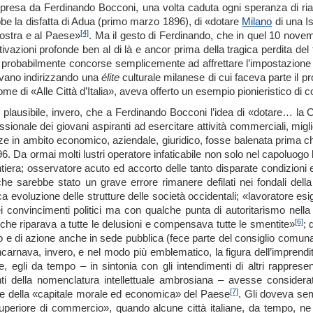
presa da Ferdinando Bocconi, una volta caduta ogni speranza di riabbra
e la disfatta di Adua (primo marzo 1896), di «dotare
Milano
di una I
[4]
 nostra e al Paese»
. Ma il gesto di Ferdinando, che in quel 10 nove
ivazioni profonde ben al di là e ancor prima della tragica perdita del 
 probabilmente concorse semplicemente ad affrettare l’impostazione 
vano indirizzando una
élite
culturale milanese di cui faceva parte il 
ome di «Alle Città d’Italia», aveva offerto un esempio pionieristico di 
o plausibile, invero, che a Ferdinando Bocconi l’idea di «dotare… la Ci
ssionale dei giovani aspiranti ad esercitare attività commerciali, mi
 in ambito economico, aziendale, giuridico, fosse balenata prima che s
. Da ormai molti lustri operatore infaticabile non solo nel capoluogo 
ontiera; osservatore acuto ed accorto delle tanto disparate condizioni e
he sarebbe stato un grave errore rimanere defilati nei fondali della
 evoluzione delle strutture delle società occidentali; «lavoratore esi
ei convincimenti politici ma con qualche punta di autoritarismo nel
[6]
che riparava a tutte le delusioni e compensava tutte le smentite»
; 
o e di azione anche in sede pubblica (fece parte del consiglio comun
carnava, invero, e nel modo più emblematico, la figura dell’imprend
e, egli da tempo – in sintonia con gli intendimenti di altri rappresen
i della nomenclatura intellettuale ambrosiana – avesse considerato
[7]
he della «capitale morale ed economica» del Paese
. Gli doveva sem
uperiore di commercio», quando alcune città italiane, da tempo, ne 