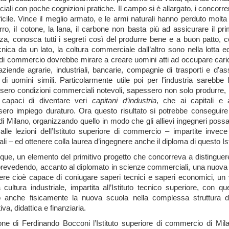
ali con poche cognizioni pratiche. Il campo si è allargato, i concorrent
ifficile. Vince il meglio armato, e le armi naturali hanno perduto molta
erro, il cotone, la lana, il carbone non basta più ad assicurare il 
za, conosca tutti i segreti così del produrre bene e a buon patto, 
cnica da un lato, la coltura commerciale dall’altro sono nella lotta
 di commercio dovrebbe mirare a creare uomini atti ad occupare cari
ziende agrarie, industriali, bancarie, compagnie di trasporti e d’a
di uomini simili. Particolarmente utile poi per l’industria sarebbe 
sero condizioni commerciali notevoli, sapessero non solo produrre,
capaci di diventare veri
capitani
d’industria
, che ai capitali e
sero impiego duraturo. Ora questo risultato si potrebbe conseguire 
di Milano, organizzando quello in modo che gli allievi ingegneri poss
 alle lezioni dell’Istituto superiore di commercio – impartite inve
i – ed ottenere colla laurea d’ingegnere anche il diploma di questo Ist
que, un elemento del primitivo progetto che concorreva a distinguer
revedendo, accanto al diplomato in scienze commerciali, una nuova f
ere cioè capace di coniugare saperi tecnici e saperi economici, un
 cultura industriale, impartita all’Istituto tecnico superiore, con 
o anche fisicamente la nuova scuola nella complessa struttura de
va, didattica e finanziaria.
ione di Ferdinando Bocconi l’Istituto superiore di commercio di Mi