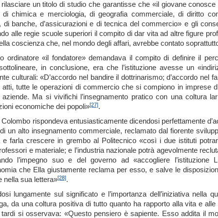
 rilasciare un titolo di studio che garantisse che «il giovane conos
a di chimica e merciologia, di geografia commerciale, di diritto co
a, di banche, d’assicurazioni e di tecnica del commercio» e gli con
 alle regie scuole superiori il compito di dar vita ad altre figure pro
 nella coscienza che, nel mondo degli affari, avrebbe contato soprattu
o ordinatore «il fondatore» demandava il compito di definire il percor
ottolineare, in conclusione, era che l’istituzione avesse un «indir
te culturali: «D’accordo nel bandire il dottrinarismo; d’accordo nel f
gli atti, tutte le operazioni di commercio che si compiono in impres
 aziende. Ma si vivifichi l’insegnamento pratico con una coltura larg
[27]
zioni economiche dei popoli»
.
Colombo rispondeva entusiasticamente dicendosi perfettamente d’acco
 di un alto insegnamento commerciale, reclamato dal fiorente svilupp
 e farla crescere in grembo al Politecnico «così i due istituti pot
professori e materiale; e l’industria nazionale potrà agevolmente reclutar
ando l’impegno suo e del governo ad «accogliere l’istituzione Lu
nomia che Ella giustamente reclama per esso, e salve le disposizioni ne
[28]
e nella sua lettera»
.
osi lungamente sul significato e l’importanza dell’iniziativa nella 
rga, da una coltura positiva di tutto quanto ha rapporto alla vita e al
ù tardi si osservava: «Questo pensiero è sapiente. Esso addita il m