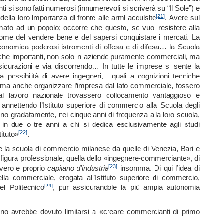
i si sono fatti numerosi (innumerevoli si scriverà su “Il Sole”) e
[21]
 della loro importanza di fronte alle armi acquisite
. Avere sul
primato ad un popolo; occorre che questo, se vuol resistere alla
come del vendere bene e del sapersi conquistare i mercati. La
 economica poderosi istromenti di offesa e di difesa… la Scuola
che importanti, non solo in aziende puramente commerciali, ma
ssicurazioni e via discorrendo… In tutte le imprese si sente la
la possibilità di avere ingegneri, i quali a cognizioni tecniche
 ma anche organizzare l’impresa dal lato commerciale, fossero
 al lavoro nazionale trovassero collocamento vantaggioso e
annettendo l’Istituto superiore di commercio alla Scuola degli
ano gradatamente, nei cinque anni di frequenza alla loro scuola,
ce in due o tre anni a chi si dedica esclusivamente agli studi
[22]
ituto»
.
e la scuola di commercio milanese da quelle di Venezia, Bari e
igura professionale, quella dello «ingegnere-commerciante», di
[23]
 vero e proprio
capitano
d’industria
insomma. Di qui l’idea di
quella commerciale, erogata all’Istituto superiore di commercio,
[24]
l Politecnico
, pur assicurandole la più ampia autonomia
lano avrebbe dovuto limitarsi a «creare commercianti di primo