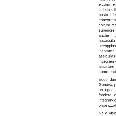
e commerci
la lotta d
posto il f
concorren
coltura te
superiore
anche in a
necessità 
accoppias
insomma 
assicuras
ingegneri 
assistere
commercial
Ecco, dun
Genova, p
un ingegn
fondere la
integrand
organizzati
Nella vis