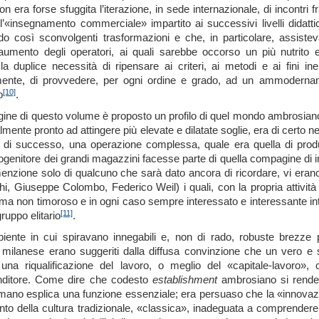
n era forse sfuggita l’iterazione, in sede internazionale, di incontri 
all’«insegnamento commerciale» impartito ai successivi livelli didatt
o così sconvolgenti trasformazioni e che, in particolare, assisteva
 aumento degli operatori, ai quali sarebbe occorso un più nutrit
la duplice necessità di ripensare ai criteri, ai metodi e ai fini i
ente, di provvedere, per ogni ordine e grado, ad un ammodername
[10]
o
.
agine di questo volume è proposto un profilo di quel mondo ambrosiano
lmente pronto ad attingere più elevate e dilatate soglie, era di certo n
tà di successo, una operazione complessa, quale era quella di produ
ogenitore dei grandi magazzini facesse parte di quella compagine di im
enzione solo di qualcuno che sarà dato ancora di ricordare, vi erano
i, Giuseppe Colombo, Federico Weil) i quali, con la propria attività «m
ma non timoroso e in ogni caso sempre interessato e interessante inter
[11]
uppo elitario
.
iente in cui spiravano innegabili e, non di rado, robuste brezze pa
 milanese erano suggeriti dalla diffusa convinzione che un vero e 
una riqualificazione del lavoro, o meglio del «capitale-lavoro»,
enditore. Come dire che codesto
establishment
ambrosiano si rendev
mano esplica una funzione essenziale; era persuaso che la «innovazi
o della cultura tradizionale, «classica», inadeguata a comprendere e