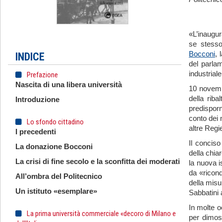
«L’inaugur
se stesso
Bocconi
, 
INDICE
del parlam
industrial
Prefazione
Nascita di una libera università
10 novemb
della rib
Introduzione
predisporn
conto dei 
Lo sfondo cittadino
altre Reg
I precedenti
Il conciso
La donazione Bocconi
della chiar
La crisi di fine secolo e la sconfitta dei moderati
la nuova i
da «ricond
All’ombra del Politecnico
della misu
Un istituto «esemplare»
Sabbatini 
In molte o
La prima università commerciale «decoro di Milano e
per dimost