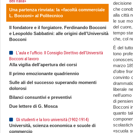
dell'Italia»
decisione 
che conobb
Una partenza rinviata: la «facoltà commerciale
alla città
L. Bocconi» al Politecnico
le sue mot
del cuore,
Il fondatore e il forgiatore. Ferdinando Bocconi
tempo sta
e Leopoldo Sabbatini: alle origini dell’Università
che, col n
Bocconi
È del tutt
L'aula e l'ufficio. Il Consiglio Direttivo dell'Università
tono profe
Bocconi al lavoro
conoscenze
Alla vigilia dell’apertura dei corsi
marzo 1896
d’oltre fr
Il primo emozionante quadriennio
convinto c
Sulle ali del successo superando momenti
drammatica
dolorosi
liberale n
nell’uomo 
Bilanci consuntivi e preventivi
di pensier
Due lettere di G. Mosca
Bocconi in
quanto tal
component
Gli studenti e la loro università (1902-1914)
scolastic
Università, scienza economica e scuole di
«scuola s
commercio