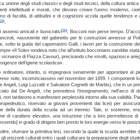
a unione degli studi classici e degli studi tecnici, della coltura antica
menti intellettuali e morali, che devono creare l’uomo moderno, c
mo di facoltà, di attitudini e di cognizioni uccida quelle tendenze 
[29]
.
[30]
li assensi amicali e burocratici
, Bocconi non perse tempo. D’acco
Panciroli, «assistente del gabinetto per le costruzioni annesse al Pol
, sotto la guida del capomastro Galli, i lavori per la costruzione d
empre «Il Sole» rendeva noto che all’istituto bocconiano sarebbe stata d
vicinanze di Piazza Cavour), precisando che «molti, spaziosi e arieggiat
igenze dell’igiene scolastica».
o ordinatore, intanto, si impegnava seriamente per approntare al più
i rese note, incominciassero nel novembre del 1899. I componenti 
 Angeli, Luigi Luzzatti e Salvatore Cognetti de Martiis), che in un pr
cciato dal De Angeli, che prevedeva l’insegnamento, nell’arco di du
i, non tardarono a manifestare perplessità intorno alla sua validità. P
opedeutico, riservato ai giovani provenienti dai licei) per assicur
ne della durata della scuola ad un triennio. Tale, si sostenne, era
e di carattere elevato», una istruzione che a loro permettesse di «
ssendo] in grado di dirigere ben presto le loro energie verso le posizi
inoltre, sfumare la primitiva tesi, secondo la quale la scuola avrebb
 gli orizzonti culturali entro i quali collocare la preparazione degli st