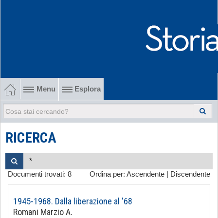
Menu
Esplora
1902-1915 Gli esordi
1915-1945 Tra le due guerre
RICERCA
1945-1968 Dalla liberazione al '68
Documenti trovati:
8
Ordina per:
Ascendente
|
Discendente
1968-2022 Dalla contestazione all'internazionalizzazione
-
1945-1968. Dalla liberazione al '68
Romani Marzio A.