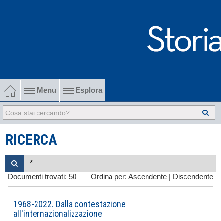
Menu
Esplora
1902-1915 Gli esordi
1915-1945 Tra le due guerre
RICERCA
1945-1968 Dalla liberazione al '68
Documenti trovati:
50
Ordina per:
Ascendente
|
Discendente
1968-2022 Dalla contestazione all'internazionalizzazione
-
1968-2022. Dalla contestazione
all'internazionalizzazione