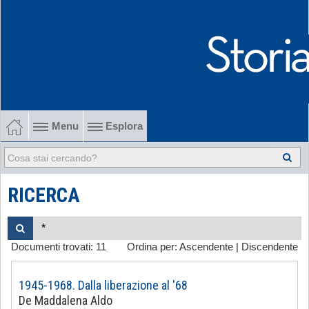
Menu
Esplora
1902-1915 Gli esordi
1915-1945 Tra le due guerre
RICERCA
1945-1968 Dalla liberazione al '68
Documenti trovati:
11
Ordina per:
Ascendente
|
Discendente
1968-2022 Dalla contestazione all'internazionalizzazione
-
1945-1968. Dalla liberazione al '68
De Maddalena Aldo