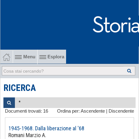
Menu
Esplora
1902-1915 Gli esordi
1915-1945 Tra le due guerre
RICERCA
1945-1968 Dalla liberazione al '68
Documenti trovati:
16
Ordina per:
Ascendente
|
Discendente
1968-2022 Dalla contestazione all'internazionalizzazione
-
1945-1968. Dalla liberazione al '68
Romani Marzio A.