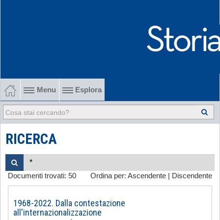
Menu
Esplora
1902-1915 Gli esordi
1915-1945 Tra le due guerre
RICERCA
1945-1968 Dalla liberazione al '68
Documenti trovati:
50
Ordina per:
Ascendente
|
Discendente
1968-2022 Dalla contestazione all'internazionalizzazione
-
1968-2022. Dalla contestazione
all'internazionalizzazione