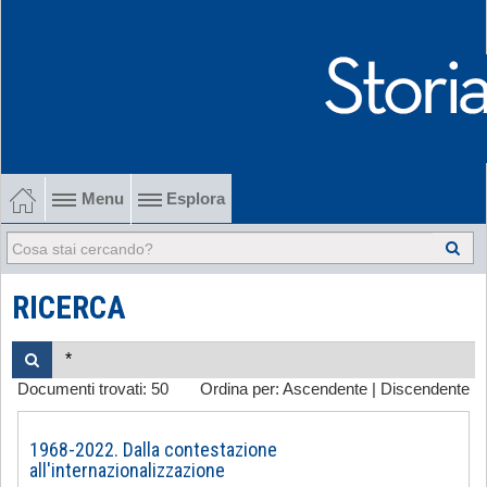
Menu
Esplora
1902-1915 Gli esordi
1915-1945 Tra le due guerre
RICERCA
1945-1968 Dalla liberazione al '68
Documenti trovati:
50
Ordina per:
Ascendente
|
Discendente
1968-2022 Dalla contestazione all'internazionalizzazione
-
1968-2022. Dalla contestazione
all'internazionalizzazione