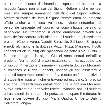
uscire si è rifiutata dichiarandosi disposta ad attendere la
risposta (quale non si sa) dal Signor Rettore anche per sei
mesi, ma sempre rimanendo nell’ufficio del Signor Rettore.
Mentre si avvisa del fatto il Signor Rettore entra nel predetto
ufficio anche la dott.ssa Volpones. Invitate entrambe dal
personale presente ad uscire, si sono rifiutate persino di
rispondere. Nel frattempo si erano ammassati davanti alla
porta dell’anticamera dell’ufficio tutti gli studenti e gli assistenti
presenti (Capra, Verga, Nadotti, Baravalle, Schiappa, Sinigaglia
e molti altri nonché la dott.ssa Pozzi, Rizzi, Marzano, il dott.
Legnani ed alcuni altri) che spingendo da parte il sig. Dubini, il
fattorino Longo e la sig.ra Giudici sono entrati nell’ufficio
predetto. Non si può dire con esattezza chi ha occupato tale
ufficio con l’intenzione di rimanervi, a parte la dott.ssa Mocarelli
e Volpones e il dott. Legnani, nonché gli altri assistenti e
studenti sopra menzionati, perché vi è stato un forte andirivieni
di studenti e assistenti che entravano ed uscivano. Si precisa
solo che i presenti sono entrati dopo che la dott.ssa Mocarelli
aveva dichiarato di non voler uscire, invitando anzi gli studenti
ed assistenti, in attesa sulla porta, ad occupare il rettorato. In
fede e per dovere d’ufficio. Maria Giudici, Umberto Dubini,
Salvatore Longo».