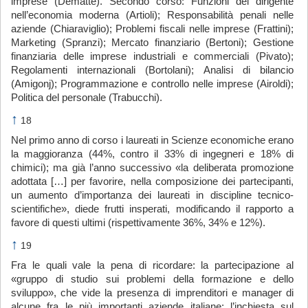
imprese (Demattè). Secondo corso: Funzioni del dirigente
nell’economia moderna (Artioli); Responsabilità penali nelle
aziende (Chiaraviglio); Problemi fiscali nelle imprese (Frattini);
Marketing (Spranzi); Mercato finanziario (Bertoni); Gestione
finanziaria delle imprese industriali e commerciali (Pivato);
Regolamenti internazionali (Bortolani); Analisi di bilancio
(Amigonj); Programmazione e controllo nelle imprese (Airoldi);
Politica del personale (Trabucchi).
↑
18
Nel primo anno di corso i laureati in Scienze economiche erano
la maggioranza (44%, contro il 33% di ingegneri e 18% di
chimici); ma già l’anno successivo «la deliberata promozione
adottata […] per favorire, nella composizione dei partecipanti,
un aumento d’importanza dei laureati in discipline tecnico-
scientifiche», diede frutti insperati, modificando il rapporto a
favore di questi ultimi (rispettivamente 36%, 34% e 12%).
↑
19
Fra le quali vale la pena di ricordare: la partecipazione al
«gruppo di studio sui problemi della formazione e dello
sviluppo», che vide la presenza di imprenditori e manager di
alcune fra le più importanti aziende italiane; l’inchiesta sul