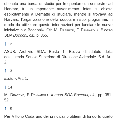
ottenuto una borsa di studio per frequentare un semestre ad
Harvard, fu un importante avvenimento. Infatti si chiese
esplicitamente a Demattè di studiare, mentre si trovava ad
Harvard, l’organizzazione della scuola e i suoi programmi, in
modo da utilizzare queste informazioni per lanciare le nuove
iniziative alla Bocconi». Cfr. M.
Draebye
, F.
Pennarola
,
Il caso
SDA Bocconi, cit.
, p. 355.
↑
12
ASUB. Archivio SDA. Busta 1. Bozza di statuto della
costituenda Scuola Superiore di Direzione Aziendale. S.d. Art.
2.
↑
13
Ibidem
, Art. 1.
↑
14
M.
Draebye
, F.
Pennarola
,
Il caso SDA Bocconi
,
cit.
, pp. 351-
52.
↑
15
Per Vittorio Coda uno dei principali problemi di fondo fu quello