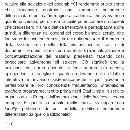
relativo alla selezione dei docenti: «Ci rendemmo subito conto
che bisognava costruire una immagine nettamente
differenziata rispetto all’immagine accademica che avevamo in
quanto università, per cui era cruciale poter contare su docenti
che credessero in una didattica interattiva e partecipativa e che
quindi, a differenza dei docenti del corso biennale serale, che
facevano lezioni-conferenze, in aula alternassero il momento
della lezione con quello della discussione di casi e di
documenti; e quest’ultimo con momenti di razionalizzazione e
concettualizzazione dei materiali presentati, facendo così
partecipare attivamente gli studenti. Ciò significò che la
selezione del corpo docente si fece sempre più attenta,
spingendoci a scegliere quanti credevano nella didattica
interattiva e inviando sistematicamente i più giovani a
perfezionare le loro conoscenze frequentando l’
international
teachers programme
, tenuto prima negli Stati Uniti e in seguito
organizzato in Europa dall’associazione delle
business school
europee. E questo ha servito moltissimo a sviluppare una
faculty
portatrice di un modello didattico nettamente
differenziato da quello tradizionale».
↑
16