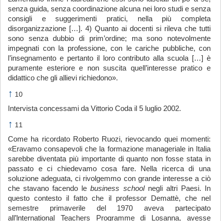
senza guida, senza coordinazione alcuna nei loro studi e senza
consigli e suggerimenti pratici, nella più completa
disorganizzazione […]. 4) Quanto ai docenti si rileva che tutti
sono senza dubbio di prim’ordine; ma sono notevolmente
impegnati con la professione, con le cariche pubbliche, con
l’insegnamento e pertanto il loro contributo alla scuola […] è
puramente esteriore e non suscita quell’interesse pratico e
didattico che gli allievi richiedono».
↑
10
Intervista concessami da Vittorio Coda il 5 luglio 2002.
↑
11
Come ha ricordato Roberto Ruozi, rievocando quei momenti:
«Eravamo consapevoli che la formazione manageriale in Italia
sarebbe diventata più importante di quanto non fosse stata in
passato e ci chiedevamo cosa fare. Nella ricerca di una
soluzione adeguata, ci rivolgemmo con grande interesse a ciò
che stavano facendo le
business school
negli altri Paesi. In
questo contesto il fatto che il professor Demattè, che nel
semestre primaverile del 1970 aveva partecipato
all’lnternational Teachers Programme di Losanna, avesse