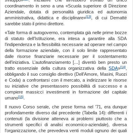
sviluppo»
. Iniziative che avrebbero trovato un unico
coordinamento in seno a una «Scuola superiore di Direzione
Aziendale, dotata di personalità giuridica ed autonomia
[13]
amministrativa, didattica e disciplinare»
, di cui Dematté
sarebbe stato il primo direttore.
«Tale forma di autogoverno, contemplata già nelle prime bozze
di statuto dell’Istituzione, era intesa a garantire alla SDA
l’indipendenza e la flessibilità necessarie ad operare nel campo
della formazione aziendale, con il solo limite rappresentato
dalle risorse finanziarie necessarie per il sostentamento
dell’iniziativa. L’autofinanziamento […] diventò ben presto un
[14]
tratto essenziale della cultura organizzativa della
SDA
»
,
obbligando il suo consiglio direttivo (Dell’Amore, Masini, Ruozi
e Coda) a confrontarsi con il mercato, a indirizzare le risorse
su iniziative che presentassero possibilità di successo e a
compiere massicci investimenti in formazione del capitale
[15]
umano
.
Il nuovo Corso serale, che prese forma nel ’71, era dunque
profondamente diverso dal precedente (Tabella 14): differenti i
contenuti (la divisione atteneva ai problemi piuttosto che a
strumenti specifici di analisi economico-aziendale), diversa
l’organizzazione, che prevedeva venti moduli ognuno dei quali