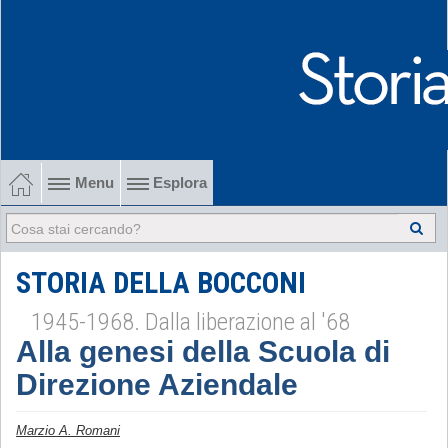
Menu
Esplora
1902-1915 Gli esordi
1915-1945 Tra le due guerre
STORIA DELLA BOCCONI
1945-1968. Dalla liberazione al '68
1945-1968 Dalla liberazione al '68
Alla genesi della Scuola di
1968-2022 Dalla contestazione all'internazionalizzazione
Direzione Aziendale
-
Marzio A. Romani