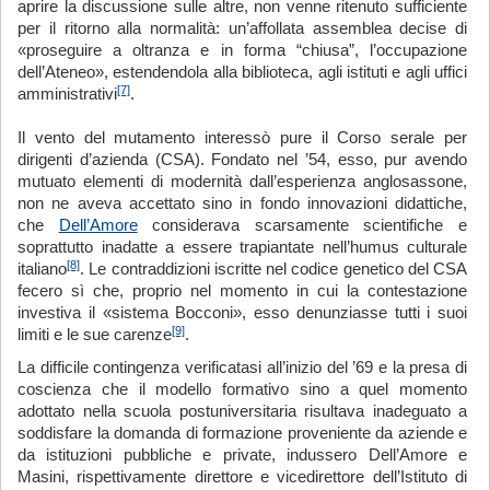
aprire la discussione sulle altre, non venne ritenuto sufficiente
per il ritorno alla normalità: un’affollata assemblea decise di
«proseguire a oltranza e in forma “chiusa”, l’occupazione
dell’Ateneo», estendendola alla biblioteca, agli istituti e agli uffici
[7]
amministrativi
.
Il vento del mutamento interessò pure il Corso serale per
dirigenti d’azienda (CSA). Fondato nel ’54, esso, pur avendo
mutuato elementi di modernità dall’esperienza anglosassone,
non ne aveva accettato sino in fondo innovazioni didattiche,
che
Dell’Amore
considerava scarsamente scientifiche e
soprattutto inadatte a essere trapiantate nell’humus culturale
[8]
italiano
. Le contraddizioni iscritte nel codice genetico del CSA
fecero sì che, proprio nel momento in cui la contestazione
investiva il «sistema Bocconi», esso denunziasse tutti i suoi
[9]
limiti e le sue carenze
.
La difficile contingenza verificatasi all’inizio del ’69 e la presa di
coscienza che il modello formativo sino a quel momento
adottato nella scuola postuniversitaria risultava inadeguato a
soddisfare la domanda di formazione proveniente da aziende e
da istituzioni pubbliche e private, indussero Dell’Amore e
Masini, rispettivamente direttore e vicedirettore dell’Istituto di