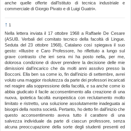
anche quelle offerte dall’Istituto di tecnica industriale e
commerciale di Giorgio Pivato e di Luigi Guatri».
↑
1
Nella lettera inviata il 17 ottobre 1968 a Raffaele De Cesare
(ASUB. Verbali del comitato tecnico della facoltà di Lingue.
Seduta del 23 ottobre 1968), Catalano così spiegava il suo
gesto: «Illustre e Caro Professore, ho riflettuto a lungo sul
grave contrasto che ieri sera mi ha posto nella, per me,
dolorosa condizione di dover prendere la decisione delle mie
dimissioni dall’incarico che da molti anni assolvo presso la
Bocconi. Ella ben sa come io, fin dall’inizio di settembre, avrei
voluto una maggior risolutezza da parte dei professori incaricati
nel reagire alla soppressione della facoltà, e sa anche come io
abbia giudicato il facile acconsentimento alla creazione di una
nuova, ipotetica facoltà europeistica con reclutamento molto
limitato e ristretto, una soluzione assolutamente inadeguata ai
bisogni della nostra società. Pertanto, ho detto fin dall’inizio che
questo acconsentimento aveva tutto il carattere di una
salvezza individuale da parte di ciascun professore, senza
alcuna preoccupazione della sorte degli studenti presenti ed