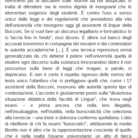
nemmeno più di discutere sulle riforme da noi auspicate; si
tratta di difendere sia la nostra dignità di insegnanti che le
elementari esigenze degli studenti. È contro l’uso a senso
unico dalle leggi e dei regolamenti che presiedono alla vita
dell’università che insorgono oggi gli assistenti di lingue della
Bocconi. Se si vuol fare un discorso legalitario e formalistico lo
si faccia fino in fondo”, essi dicono. E allora sul banco degli
accusati troveremo in compagnia dei novatori e dei contestatori
le autorità accademiche […]. È una tecnica repressiva ormai
generalizzata da chi detiene il potere nell’università quella di
eludere ogni discorso sulla sostanza trincerandosi dietro il
non
possumus
sulla base di leggi che magari, a parole, si
deprecano. E non è certo il rispetto rigoroso delle norme del
testo unico l’obiettivo che si prefiggono quelli che, come i 17
assistenti della Bocconi, muovono alle autorità questo tipo di
contestazione. L’accento è giustamente posto sulla “disastrosa
situazione didattica della facoltà di Lingue”, che trova negli
esami – e prima ancora che nella loro illegalità,
nell’insulsaggine, nell’inutilità, nella burocraticità che seleziona
alla rovescia – una triste e dolorosa conferma quotidiana. L’atto
di ribellione di chi fa esami “burocratici”, attribuendo la media
libretto non è altro che la rappresentazione cosciente di quello
che è nella realtà l’esame universitario: un atto di bieca