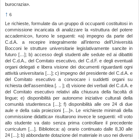
burocrazia».
↑
6
Le richieste, formulate da un gruppo di occupanti costituitosi in
commissione incaricata di analizzare la «struttura del potere
accademico», furono le seguenti: «a) impegno da parte del
C.d.A. a recepire integralmente all’interno dell’Università
Bocconi le strutture universitarie legislativamente sancite in
futuro […]; b) accesso degli studenti alle sedute ed ai dibattiti
del C.d.A., del Comitato esecutivo, del C.d.F. e degli eventuali
organi delegati e libera visione dei documenti riguardanti ogni
attività universitaria […]; c) impegno del presidente del C.d.A. e
del Comitato esecutivo a convocare i suddetti organi su
richiesta dell’assemblea [. .. ]; d) visione dei verbali del C.d.A. e
del Comitato esecutivo relativi alla chiusura della facoltà di
lingue; e) disponibilità per autonome iniziative culturali della
comunità studentesca […]; f) disponibilità alle ore 24 di due
aule e della sala proiezioni […]». Le «richieste minimali della
commissione didattica» risultarono invece le seguenti: «Il voto
allo studente va dato senza prima controllare il precedente
curriculum […]. Biblioteca: a) orario continuato dalle 8,30 alle
24 […]; b) abbondante dotazione del materiale in uso nei diversi