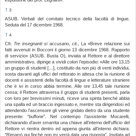
espulsione del prof. Legnani».
↑
3
ASUB. Verbali del comitato tecnico della facoltà di lingue.
Seduta del 17 dicembre 1968.
↑
4
Cfr.
Tre insegnanti si accusano
,
cit.
, La «Breve relazione sui
fatti avvenuti in Bocconi il giorno 13 dicembre 1968. Rapporto
di servizio» (ASUB. Busta O), inviata al Rettore e al direttore
amministrativo, dipinge a vividi colori l’episodio: «Alle ore 13,15
un gruppo di studenti […], costituito da non più di venti individui,
sosta davanti agli uffici del rettorato in attesa che la riunione di
docenti e assistenti della facoltà di lingue e letterature straniere
che è ivi in corso abbia termine. Alle ore 13,45 tale riunione
cessa; il Rettore attraversa il gruppo di studenti presenti, parla
con loro per brevissimi minuti, riceve una spinta benché abbia
una spalla ed un braccio ingessato e, mentre sta dirigendosi ed
attendendo l’ascensore gli viene gridato dietro da una studente
presente: “buffone”. Nel contempo l’assistente Mocarelli,
dichiarando d’aver smarrita una chiave all’interno dell’ufficio del
Rettore vi rientra dentro ed appena giunta all’interno dichiara:
“Rimarrò qui finché non mi verrà data una risposta”. Invitata ad