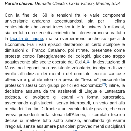
Parole chiave:
Dematté Claudio, Coda Vittorio, Master, SDA
Con la fine del ’68 le tensioni fra le varie componenti
universitarie andarono accentuandosi, sia per il clima
contestatario che ormai investiva tutte le università milanesi,
sia per tutta una serie di accidenti che interessarono soprattutto
la
facoltà di Lingue
, ma si riverberarono anche su quella di
Economia. Fra i vari episodi destarono un certo scalpore le
dimissioni di Franco Catalano, poi ritirate, presentate come
protesta contro l’atteggiamento dei colleghi, giudicato troppo
[1]
acquiescente alle scelte operate dal C.d.A.
; la destituzione di
Massimo Legnani, suo assistente volontario, incolpato di aver
rivolto all’indirizzo dei membri del comitato tecnico «accuse
offensive e gratuite intorno a presunte “tresche” personali dei
[2]
professori stessi con gruppi politici ed economici»
; infine, la
decisione assunta da tre assistenti di Lingua e Letteratura
tedesca, di svolgere gli esami «in forma burocratica,
assegnando agli studenti, senza interrogarli, un voto pari alla
media dei libretti». Di fronte a un evento di tale gravità, che non
aveva precedenti nella storia dell’Ateneo, il comitato tecnico
decise di mettere tutto sotto silenzio, annullando gli esami
irregolari, senza assumere particolari provvedimenti disciplinari
[3]