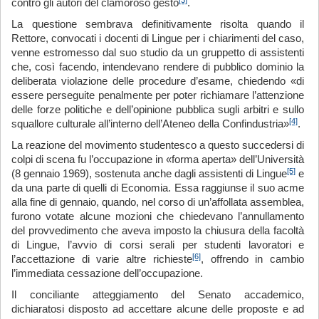
contro gli autori del clamoroso gesto
.
La questione sembrava definitivamente risolta quando il
Rettore, convocati i docenti di Lingue per i chiarimenti del caso,
venne estromesso dal suo studio da un gruppetto di assistenti
che, così facendo, intendevano rendere di pubblico dominio la
deliberata violazione delle procedure d’esame, chiedendo «di
essere perseguite penalmente per poter richiamare l’attenzione
delle forze politiche e dell’opinione pubblica sugli arbitri e sullo
[4]
squallore culturale all’interno dell’Ateneo della Confindustria»
.
La reazione del movimento studentesco a questo succedersi di
colpi di scena fu l’occupazione in «forma aperta» dell’Università
[5]
(8 gennaio 1969), sostenuta anche dagli assistenti di Lingue
e
da una parte di quelli di Economia. Essa raggiunse il suo acme
alla fine di gennaio, quando, nel corso di un’affollata assemblea,
furono votate alcune mozioni che chiedevano l’annullamento
del provvedimento che aveva imposto la chiusura della facoltà
di Lingue, l’avvio di corsi serali per studenti lavoratori e
[6]
l’accettazione di varie altre richieste
, offrendo in cambio
l’immediata cessazione dell’occupazione.
Il conciliante atteggiamento del Senato accademico,
dichiaratosi disposto ad accettare alcune delle proposte e ad