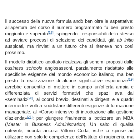
Il successo della nuova formula andò ben oltre le aspettative:
all’apertura del corso il numero programmato fu ben presto
[18]
raggiunto e superato
, spingendo i responsabili dello stesso
ad avviare processi di selezione dei candidati, già
ab initio
auspicati, ma rinviati a un futuro che si riteneva non così
prossimo.
Il modello didattico adottato ricalcava gli schemi proposti dalle
b
usiness
s
c
hools
anglosassoni, parzialmente riadattato alle
specifiche esigenze del mondo economico italiano; ma ben
[19]
presto la realizzazione di alcune significative esperienze
avrebbe consentito di mettere in campo un’offerta ampia e
differenziata di servizi formativi che spazi ava dai
[20]
«seminari»
, ai «corsi brevi», destinati a dirigenti e a quadri
intermedi e volti a soddisfare differenti esigenze di formazione
manageriale, al «Corso intensivo di introduzione alla gestione
[21]
d’azienda»
; per giungere finalmente a ipotizzare un MBA
(
Master
in
Business
Administ
r
ation
). Un salto di qualità
notevole, ricorda ancora Vittorio Coda, «che ci spinse ad
utilizzare non solo le competenze dell’Istituto di ragioneria, ma