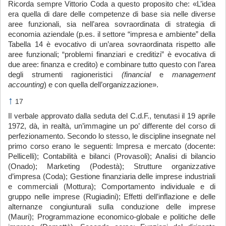
Ricorda sempre Vittorio Coda a questo proposito che: «L’idea
era quella di dare delle competenze di base sia nelle diverse
aree funzionali, sia nell’area sovraordinata di strategia di
economia aziendale (p.es. il settore “impresa e ambiente” della
Tabella 14 è evocativo di un’area sovraordinata rispetto alle
aree funzionali; “problemi finanziari e creditizi” è evocativa di
due aree: finanza e credito) e combinare tutto questo con l’area
degli strumenti ragioneristici
(financial
e
management
accounting
) e con quella dell’organizzazione».
↑
17
Il verbale approvato dalla seduta del C.d.F., tenutasi il 19 aprile
1972, dà, in realtà, un’immagine un po’ differente del corso di
perfezionamento. Secondo lo stesso, le discipline insegnate nel
primo corso erano le seguenti: Impresa e mercato (docente:
Pellicelli); Contabilità e bilanci (Provasoli); Analisi di bilancio
(Onado); Marketing (Podestà); Strutture organizzative
d’impresa (Coda); Gestione finanziaria delle imprese industriali
e commerciali (Mottura); Comportamento individuale e di
gruppo nelle imprese (Rugiadini); Effetti dell’inflazione e delle
alternanze congiunturali sulla conduzione delle imprese
(Mauri); Programmazione economico-globale e politiche delle