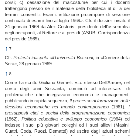
corsi; c) cessazione del malcostume per cui i docenti
trattengono presso sé il materiale della biblioteca al di là dei
termini consentiti. Esami: istituzione protempore di sessione
continuata di esami fino al luglio 1969». Cfr. il dossier inviato il
24 gennaio 1969 da Alex Costoris, presidente dell’assemblea
degli occupanti, al Rettore e ai presidi (ASUB. Corrispondenza
del preside 1969).
↑
7
Cfr.
Protesta inasprita all’Università Bocconi
, in «Corriere della
Sera», 28 gennaio 1969.
↑
8
Come ha scritto Giuliana Gemelli: «Lo stesso Dell’Amore, nel
corso degli anni Sessanta, cominciò ad interessarsi di
problematiche che integravano economia e management,
pubblicando in rapida sequenza,
Il processo di formazione delle
decisioni economiche nel mondo contemporaneo
(1961),
I
presupposti etici e sociali della programmazione economica
(1962),
Politica educativa e sviluppo economico
(1964) ed
indusse i suoi più giovani colleghi ed i suoi allievi (Masini,
Guatri, Coda, Ruozi, Dematté) ad uscire dagli adusi schemi