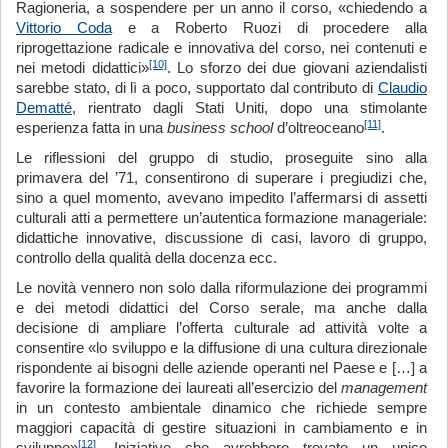
Ragioneria, a sospendere per un anno il corso, «chiedendo a
Vittorio Coda
e a Roberto Ruozi di procedere alla
riprogettazione radicale e innovativa del corso, nei contenuti e
[10]
nei metodi didattici»
. Lo sforzo dei due giovani aziendalisti
sarebbe stato, di lì a poco, supportato dal contributo di
Claudio
Dematté
, rientrato dagli Stati Uniti, dopo una stimolante
[11]
esperienza fatta in una
b
usiness s
c
hool
d’oltreoceano
.
Le riflessioni del gruppo di studio, proseguite sino alla
primavera del ’71, consentirono di superare i pregiudizi che,
sino a quel momento, avevano impedito l’affermarsi di assetti
culturali atti a permettere un’autentica formazione manageriale:
didattiche innovative, discussione di casi, lavoro di gruppo,
controllo della qualità della docenza ecc.
Le novità vennero non solo dalla riformulazione dei programmi
e dei metodi didattici del Corso serale, ma anche dalla
decisione di ampliare l’offerta culturale ad attività volte a
consentire «lo sviluppo e la diffusione di una cultura direzionale
rispondente ai bisogni delle aziende operanti nel Paese e […] a
favorire la formazione dei laureati all’esercizio del
man
ag
ement
in un contesto ambientale dinamico che richiede sempre
maggiori capacità di gestire situazioni in cambiamento e in
[12]