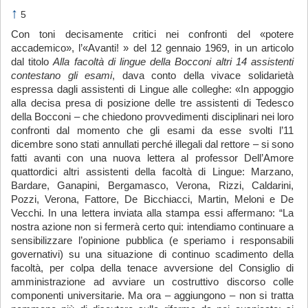
↑
5
Con toni decisamente critici nei confronti del «potere
accademico», l’«Avanti! » del 12 gennaio 1969, in un articolo
dal titolo
Alla facoltà di lingue della Bocconi altri 14 assistenti
contestano gli esami
, dava conto della vivace solidarietà
espressa dagli assistenti di Lingue alle colleghe: «In appoggio
alla decisa presa di posizione delle tre assistenti di Tedesco
della Bocconi – che chiedono provvedimenti disciplinari nei loro
confronti dal momento che gli esami da esse svolti l’11
dicembre sono stati annullati perché illegali dal rettore – si sono
fatti avanti con una nuova lettera al professor Dell’Amore
quattordici altri assistenti della facoltà di Lingue: Marzano,
Bardare, Ganapini, Bergamasco, Verona, Rizzi, Caldarini,
Pozzi, Verona, Fattore, De Bicchiacci, Martin, Meloni e De
Vecchi. In una lettera inviata alla stampa essi affermano: “La
nostra azione non si fermerà certo qui: intendiamo continuare a
sensibilizzare l’opinione pubblica (e speriamo i responsabili
governativi) su una situazione di continuo scadimento della
facoltà, per colpa della tenace avversione del Consiglio di
amministrazione ad avviare un costruttivo discorso colle
componenti universitarie. Ma ora – aggiungono – non si tratta