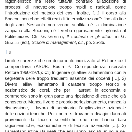
ragionieristici; ma restò tuttavia contrario all’adozione di
processi di innovazione troppo rapidi e radicali, come
l’introduzione del metodo dei casi. Inoltre, […] il corso alla
Bocconi non ebbe effetti reali di “internalizzazione”: fino alla fine
degli anni Sessanta non venne scalfita né la dominazione
zappiana alla Bocconi, né il verbo rigorosamente taylorista al
Politecnico». Cfr. G.
Gemelli
,
Il contesto e gli attori
, in G.
Gemelli
(ed.),
Scuole di management
,
cit.
, pp. 35-36.
↑
9
Limiti e carenze che un documento indirizzato al Rettore così
compendiava (ASUB. Busta P. Corrispondenza riservata
Rettore 1960-1970): «1) In genere gli allievi si lamentano con la
segreteria delle troppo frequenti assenze dei docenti […]. 2)
Diversi allievi lamentano il carattere troppo teorico e
nozionistico dei corsi, che per i laureati in economia e
commercio sono in gran parte una ripetizione di cose che già
conoscono. Manca il vero e proprio perfezionamento, manca la
discussione, il lavoro di seminario, l’applicazione aziendale
delle nozioni teoriche. Per contro si trovano a disagio i laureati
provenienti da facoltà scientifiche che non hanno basi
ragionieristiche, economiche e di tecnica aziendale […]. 3)
Lamentano infine i laureati che essi sono lasciati un po’ a sé,