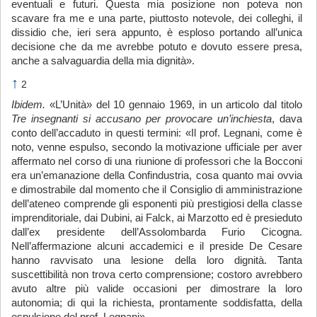
eventuali e futuri. Questa mia posizione non poteva non
scavare fra me e una parte, piuttosto notevole, dei colleghi, il
dissidio che, ieri sera appunto, è esploso portando all’unica
decisione che da me avrebbe potuto e dovuto essere presa,
anche a salvaguardia della mia dignità».
↑
2
Ibidem.
«L’Unità» del 10 gennaio 1969, in un articolo dal titolo
Tre insegnanti si accusano per provocare un’inchiesta
, dava
conto dell’accaduto in questi termini: «Il prof. Legnani, come è
noto, venne espulso, secondo la motivazione ufficiale per aver
affermato nel corso di una riunione di professori che la Bocconi
era un’emanazione della Confindustria, cosa quanto mai ovvia
e dimostrabile dal momento che il Consiglio di amministrazione
dell’ateneo comprende gli esponenti più prestigiosi della classe
imprenditoriale, dai Dubini, ai Falck, ai Marzotto ed è presieduto
dall’ex presidente dell’Assolombarda Furio Cicogna.
Nell’affermazione alcuni accademici e il preside De Cesare
hanno ravvisato una lesione della loro dignità. Tanta
suscettibilità non trova certo comprensione; costoro avrebbero
avuto altre più valide occasioni per dimostrare la loro
autonomia; di qui la richiesta, prontamente soddisfatta, della