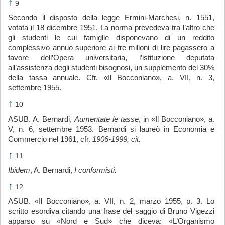
↑
9
Secondo il disposto della legge Ermini-Marchesi, n. 1551,
votata il 18 dicembre 1951. La norma prevedeva tra l’altro che
gli studenti le cui famiglie disponevano di un reddito
complessivo annuo superiore ai tre milioni di lire pagassero a
favore dell’Opera universitaria, l’istituzione deputata
all’assistenza degli studenti bisognosi, un supplemento del 30%
della tassa annuale. Cfr. «Il Bocconiano», a. VII, n. 3,
settembre 1955.
↑
10
ASUB. A. Bernardi,
Aumentate le tasse
, in «Il Bocconiano», a.
V, n. 6, settembre 1953. Bernardi si laureò in Economia e
Commercio nel 1961, cfr.
1906-1999, cit.
↑
11
Ibidem
, A. Bernardi,
I conformisti.
↑
12
ASUB. «Il Bocconiano», a. VII, n. 2, marzo 1955, p. 3. Lo
scritto esordiva citando una frase del saggio di Bruno Vigezzi
apparso su «Nord e Sud» che diceva: «L’Organismo