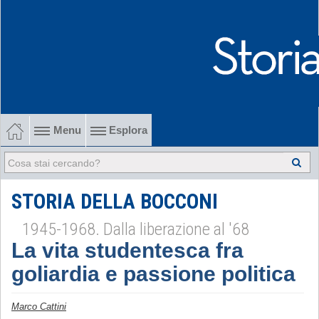
Menu
Esplora
1902-1915 Gli esordi
1915-1945 Tra le due guerre
STORIA DELLA BOCCONI
1945-1968. Dalla liberazione al '68
1945-1968 Dalla liberazione al '68
La vita studentesca fra
1968-2022 Dalla contestazione all'internazionalizzazione
goliardia e passione politica
-
Marco Cattini