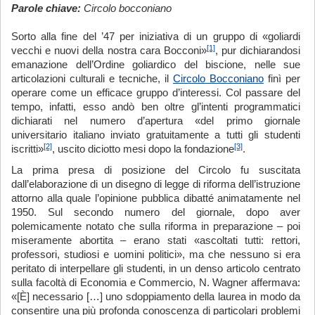
Parole chiave:
Circolo bocconiano
Sorto alla fine del ’47 per iniziativa di un gruppo di «goliardi
[1]
vecchi e nuovi della nostra cara Bocconi»
, pur dichiarandosi
emanazione dell’Ordine goliardico del biscione, nelle sue
articolazioni culturali e tecniche, il
Circolo Bocconiano
finì per
operare come un efficace gruppo d’interessi. Col passare del
tempo, infatti, esso andò ben oltre gl’intenti programmatici
dichiarati nel numero d’apertura «del primo giornale
universitario italiano inviato gratuitamente a tutti gli studenti
[2]
[3]
iscritti»
, uscito diciotto mesi dopo la fondazione
.
La prima presa di posizione del Circolo fu suscitata
dall’elaborazione di un disegno di legge di riforma dell’istruzione
attorno alla quale l’opinione pubblica dibatté animatamente nel
1950. Sul secondo numero del giornale, dopo aver
polemicamente notato che sulla riforma in preparazione – poi
miseramente abortita – erano stati «ascoltati tutti: rettori,
professori, studiosi e uomini politici», ma che nessuno si era
peritato di interpellare gli studenti, in un denso articolo centrato
sulla facoltà di Economia e Commercio, N. Wagner affermava:
«[È] necessario […] uno sdoppiamento della laurea in modo da
consentire una più profonda conoscenza di particolari problemi