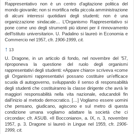
Rappresentativo non è un centro d’agitazione politica del
mondo giovanile; non si mortifica nella piccola amministrazione
di alcuni interessi quotidiani degli studenti; non è una
organizzazione sindacale… L’Organismo Rappresentativo si
pone come uno degli strumenti più idonei per il rinnovamento
dell’Istituto universitario». U. Padalino si laureò in Economia e
Commercio nel 1957, cfr.
1906-1999
,
cit.
↑
13
U. Dragone, in un articolo di fondo, nel novembre del ’57,
riproponeva la questione del ruolo degli organismi
rappresentativi degli studenti: «Appare chiaro» scriveva «come
gli Organismi rappresentativi possano costituire un’efficace
scuola di autogoverno, sviluppando il senso di responsabilità
degli studenti che costituiranno la classe dirigente che avrà le
maggiori responsabilità nella vita nazionale, educandoli fin
dall’inizio al metodo democratico. […] Vogliamo essere uomini
che pensano, giudicano, agiscono e sul metro di questa
condizione umana vogliamo adattare la società che ci
circonda»; cfr. ASUB. «Il Bocconiano», a. IX, n. 3, novembre
1957, p. 3. Dragone si laureò in Lingue nel 1959, cfr.
1906-
1999, cit.