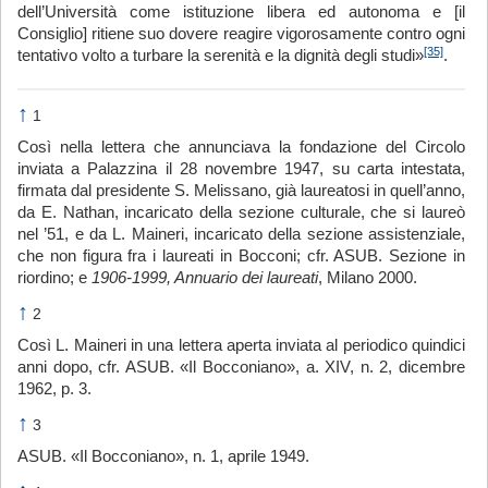
dell’Università come istituzione libera ed autonoma e [il
Consiglio] ritiene suo dovere reagire vigorosamente contro ogni
[35]
tentativo volto a turbare la serenità e la dignità degli studi»
.
↑
1
Così nella lettera che annunciava la fondazione del Circolo
inviata a Palazzina il 28 novembre 1947, su carta intestata,
firmata dal presidente S. Melissano, già laureatosi in quell’anno,
da E. Nathan, incaricato della sezione culturale, che si laureò
nel ’51, e da L. Maineri, incaricato della sezione assistenziale,
che non figura fra i laureati in Bocconi; cfr. ASUB. Sezione in
riordino; e
1906-1999, Annuario dei laureati
, Milano 2000.
↑
2
Così L. Maineri in una lettera aperta inviata al periodico quindici
anni dopo, cfr. ASUB. «Il Bocconiano», a. XIV, n. 2, dicembre
1962, p. 3.
↑
3
ASUB. «Il Bocconiano», n. 1, aprile 1949.