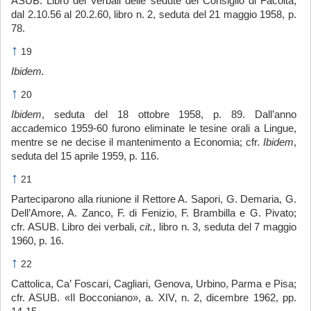
ASUB. Libro dei Verbali delle sedute del Consiglio di Facoltà,
dal 2.10.56 al 20.2.60, libro n. 2, seduta del 21 maggio 1958, p.
78.
↑
19
Ibidem.
↑
20
Ibidem
, seduta del 18 ottobre 1958, p. 89. Dall’anno
accademico 1959-60 furono eliminate le tesine orali a Lingue,
mentre se ne decise il mantenimento a Economia; cfr.
Ibidem
,
seduta del 15 aprile 1959, p. 116.
↑
21
Parteciparono alla riunione il Rettore A. Sapori, G. Demaria, G.
Dell’Amore, A. Zanco, F. di Fenizio, F. Brambilla e G. Pivato;
cfr. ASUB. Libro dei verbali,
cit.
, libro n. 3, seduta del 7 maggio
1960, p. 16.
↑
22
Cattolica, Ca’ Foscari, Cagliari, Genova, Urbino, Parma e Pisa;
cfr. ASUB. «Il Bocconiano», a. XIV, n. 2, dicembre 1962, pp.