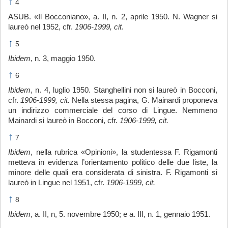
↑
4
ASUB. «Il Bocconiano», a. II, n. 2, aprile 1950. N. Wagner si
laureò nel 1952, cfr.
1906-1999, cit
.
↑
5
Ibidem
, n. 3, maggio 1950.
↑
6
Ibidem
, n. 4, luglio 1950. Stanghellini non si laureò in Bocconi,
cfr.
1906-1999, cit.
Nella stessa pagina, G. Mainardi proponeva
un indirizzo commerciale del corso di Lingue. Nemmeno
Mainardi si laureò in Bocconi, cfr.
1906-1999, cit.
↑
7
Ibidem
, nella rubrica «Opinioni», la studentessa F. Rigamonti
metteva in evidenza l’orientamento politico delle due liste, la
minore delle quali era considerata di sinistra. F. Rigamonti si
laureò in Lingue nel 1951, cfr.
1906-1999, cit.
↑
8
Ibidem
, a. II, n, 5. novembre 1950; e a. III, n. 1, gennaio 1951.