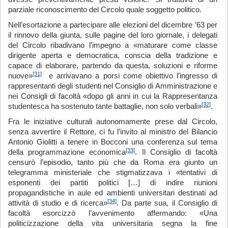
parziale riconoscimento del Circolo quale soggetto politico.
Nell’esortazione a partecipare alle elezioni del dicembre ’63 per
il rinnovo della giunta, sulle pagine del loro giornale, i delegati
del Circolo ribadivano l’impegno a «maturare come classe
dirigente aperta e democratica, conscia della tradizione e
capace di elaborare, partendo da questa, soluzioni e riforme
[31]
nuove»
e arrivavano a porsi come obiettivo l’ingresso di
rappresentanti degli studenti nel Consiglio di Amministrazione e
nei Consigli di facoltà «dopo gli anni in cui la Rappresentanza
[32]
studentesca ha sostenuto tante battaglie, non solo verbali»
.
Fra le iniziative culturali autonomamente prese dal Circolo,
senza avvertire il Rettore, ci fu l’invito al ministro del Bilancio
Antonio Giolitti a tenere in Bocconi una conferenza sul tema
[33]
della programmazione economica
. Il Consiglio di facoltà
censurò l’episodio, tanto più che da Roma era giunto un
telegramma ministeriale che stigmatizzava i «tentativi di
esponenti dei partiti politici […] di indire riunioni
propagandistiche in aule ed ambienti universitari destinati ad
[34]
attività di studio e di ricerca»
. Da parte sua, il Consiglio di
facoltà esorcizzò l’avvenimento affermando: «Una
politicizzazione della vita universitaria segna la fine