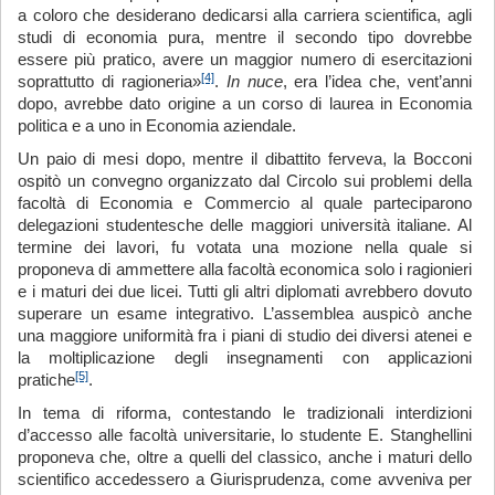
a coloro che desiderano dedicarsi alla carriera scientifica, agli
studi di economia pura, mentre il secondo tipo dovrebbe
essere più pratico, avere un maggior numero di esercitazioni
[4]
soprattutto di ragioneria»
.
In
nuce
, era l’idea che, vent’anni
dopo, avrebbe dato origine a un corso di laurea in Economia
politica e a uno in Economia aziendale.
Un paio di mesi dopo, mentre il dibattito ferveva, la Bocconi
ospitò un convegno organizzato dal Circolo sui problemi della
facoltà di Economia e Commercio al quale parteciparono
delegazioni studentesche delle maggiori università italiane. Al
termine dei lavori, fu votata una mozione nella quale si
proponeva di ammettere alla facoltà economica solo i ragionieri
e i maturi dei due licei. Tutti gli altri diplomati avrebbero dovuto
superare un esame integrativo. L’assemblea auspicò anche
una maggiore uniformità fra i piani di studio dei diversi atenei e
la moltiplicazione degli insegnamenti con applicazioni
[5]
pratiche
.
In tema di riforma, contestando le tradizionali interdizioni
d’accesso alle facoltà universitarie, lo studente E. Stanghellini
proponeva che, oltre a quelli del classico, anche i maturi dello
scientifico accedessero a Giurisprudenza, come avveniva per