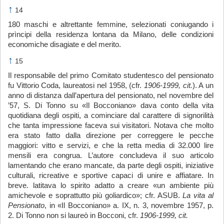
↑
14
180 maschi e altrettante femmine, selezionati coniugando i
prìncipi della residenza lontana da Milano, delle condizioni
economiche disagiate e del merito.
↑
15
Il responsabile del primo Comitato studentesco del pensionato
fu Vittorio Coda, laureatosi nel 1958, (cfr.
1906-1999, cit.
). A un
anno di distanza dall’apertura del pensionato, nel novembre del
’57, S. Di Tonno su «Il Bocconiano» dava conto della vita
quotidiana degli ospiti, a cominciare dal carattere di signorilità
che tanta impressione faceva sui visitatori. Notava che molto
era stato fatto dalla direzione per correggere le pecche
maggiori: vitto e servizi, e che la retta media di 32.000 lire
mensili era congrua. L’autore concludeva il suo articolo
lamentando che erano mancate, da parte degli ospiti, iniziative
culturali, ricreative e sportive capaci di unire e affiatare. In
breve. latitava lo spirito adatto a creare «un ambiente più
amichevole e soprattutto più goliardico»; cfr. ASUB.
La vita al
Pensionato
, in «Il Bocconiano» a. IX, n. 3, novembre 1957, p.
2. Di Tonno non si laureò in Bocconi, cfr.
1906-1999, cit.