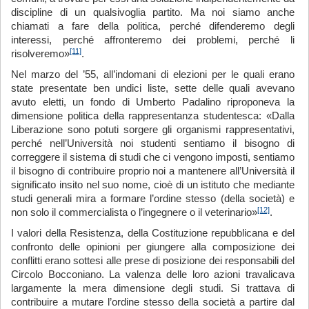
discipline di un qualsivoglia partito. Ma noi siamo anche
chiamati a fare della politica, perché difenderemo degli
interessi, perché affronteremo dei problemi, perché li
[11]
risolveremo»
.
Nel marzo del ’55, all’indomani di elezioni per le quali erano
state presentate ben undici liste, sette delle quali avevano
avuto eletti, un fondo di Umberto Padalino riproponeva la
dimensione politica della rappresentanza studentesca: «Dalla
Liberazione sono potuti sorgere gli organismi rappresentativi,
perché nell’Università noi studenti sentiamo il bisogno di
correggere il sistema di studi che ci vengono imposti, sentiamo
il bisogno di contribuire proprio noi a mantenere all’Università il
significato insito nel suo nome, cioè di un istituto che mediante
studi generali mira a formare l’ordine stesso (della società) e
[12]
non solo il commercialista o l’ingegnere o il veterinario»
.
I valori della Resistenza, della Costituzione repubblicana e del
confronto delle opinioni per giungere alla composizione dei
conflitti erano sottesi alle prese di posizione dei responsabili del
Circolo Bocconiano. La valenza delle loro azioni travalicava
largamente la mera dimensione degli studi. Si trattava di
contribuire a mutare l’ordine stesso della società a partire dal