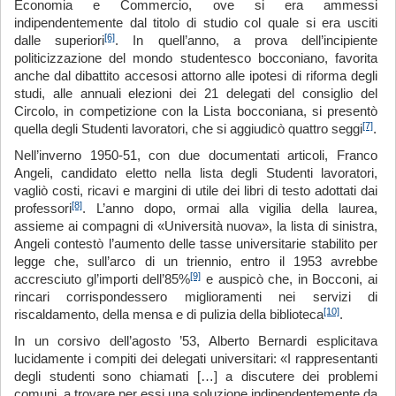
Economia e Commercio, ove si era ammessi
indipendentemente dal titolo di studio col quale si era usciti
[6]
dalle superiori
. In quell’anno, a prova dell’incipiente
politicizzazione del mondo studentesco bocconiano, favorita
anche dal dibattito accesosi attorno alle ipotesi di riforma degli
studi, alle annuali elezioni dei 21 delegati del consiglio del
Circolo, in competizione con la Lista bocconiana, si presentò
[7]
quella degli Studenti lavoratori, che si aggiudicò quattro seggi
.
Nell’inverno 1950-51, con due documentati articoli, Franco
Angeli, candidato eletto nella lista degli Studenti lavoratori,
vagliò costi, ricavi e margini di utile dei libri di testo adottati dai
[8]
professori
. L’anno dopo, ormai alla vigilia della laurea,
assieme ai compagni di «Università nuova», la lista di sinistra,
Angeli contestò l’aumento delle tasse universitarie stabilito per
legge che, sull’arco di un triennio, entro il 1953 avrebbe
[9]
accresciuto gl’importi dell’85%
e auspicò che, in Bocconi, ai
rincari corrispondessero miglioramenti nei servizi di
[10]
riscaldamento, della mensa e di pulizia della biblioteca
.
In un corsivo dell’agosto ’53, Alberto Bernardi esplicitava
lucidamente i compiti dei delegati universitari: «I rappresentanti
degli studenti sono chiamati […] a discutere dei problemi
comuni, a trovare per essi una soluzione indipendentemente da