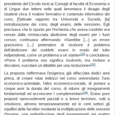
presidente del Circolo inviò ai Consigli di facoltà di Economia e
di Lingue due lettere nelle quali lamentava il disagio degli
studenti circa il «valore formativo e contenuto informativo dei
corsi, [l’]attuale rapporto tra Università e Società, [la]
ristrutturazione dei corsi, degli esami, delle sessioni». Egli
precisava che lo spunto per l’inchiesta che aveva condotto era
venuto dalla «minacciata abolizione degli esami per i fuori
corso»; continuava affermando: «Sarebbe […] un errore
gravissimo […] pretendere di risolvere il problema
dell’abolizione dei suddetti esami in modo del tutto
[23]
indipendente, come un problema a sé stante»
e concludeva:
«Porre il problema non significa risolverlo, ma invitare a
[24]
discutere, suscitare un dibattito per una risoluzione»
.
La proposta riaffermava l’esigenza, già affacciata dodici anni
prima, di creare «due indirizzi nel corso universitario: l’uno
economico-aziendale, l’altro economico-sociale, di portare a
cinque anni la durata del corso, di ridurre gli insegnamenti
[25]
fondamentali ed accrescere i complementari»
. Erano pure
proposti «provvedimenti parziali e a breve termine», volti a
«risolvere, almeno temporaneamente ed in certi settori gli
squilibri della facoltà» mediante la moltiplicazione delle sessioni
d’esame, una redistribuzione degli insegnamenti nei quattro