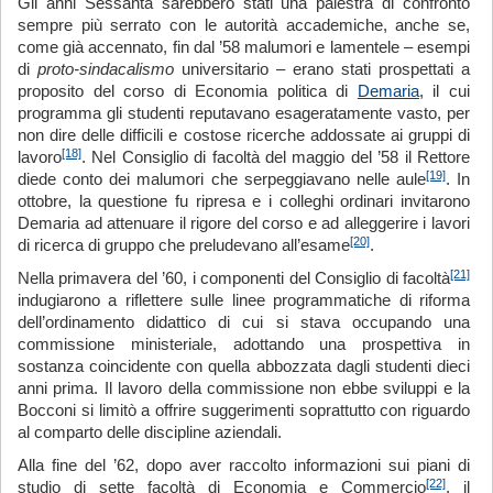
Gli anni Sessanta sarebbero stati una palestra di confronto
sempre più serrato con le autorità accademiche, anche se,
come già accennato, fin dal ’58 malumori e lamentele – esempi
di
p
r
oto-sindacalismo
universitario – erano stati prospettati a
proposito del corso di Economia politica di
Demaria
, il cui
programma gli studenti reputavano esageratamente vasto, per
non dire delle difficili e costose ricerche addossate ai gruppi di
[18]
lavoro
. Nel Consiglio di facoltà del maggio del ’58 il Rettore
[19]
diede conto dei malumori che serpeggiavano nelle aule
. In
ottobre, la questione fu ripresa e i colleghi ordinari invitarono
Demaria ad attenuare il rigore del corso e ad alleggerire i lavori
[20]
di ricerca di gruppo che preludevano all’esame
.
[21]
Nella primavera del ’60, i componenti del Consiglio di facoltà
indugiarono a riflettere sulle linee programmatiche di riforma
dell’ordinamento didattico di cui si stava occupando una
commissione ministeriale, adottando una prospettiva in
sostanza coincidente con quella abbozzata dagli studenti dieci
anni prima. Il lavoro della commissione non ebbe sviluppi e la
Bocconi si limitò a offrire suggerimenti soprattutto con riguardo
al comparto delle discipline aziendali.
Alla fine del ’62, dopo aver raccolto informazioni sui piani di
[22]
studio di sette facoltà di Economia e Commercio
, il