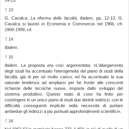
14-15.
↑
23
G. Cavalca,
La riforma delle facoltà, Ibidem,
pp. 12-13. G.
Cavalca si laureò in Economia e Commercio nel 1966, cfr.
1906-1999
,
cit.
↑
24
Ibidem.
↑
25
Ibidem.
La proposta era così argomentata: «L’allargamento
degli studi ha accentuato l’eterogeneità del piano di studi della
facoltà, già di per sé molto carico, ed ha accentuato la sua
naturale tendenza ad ampliarsi per far fronte alle crescenti
richieste delle tecniche nuove, imposte dallo sviluppo del
sistema produttivo. Questo stato di cose ha finito per
costringere in un unico piano di studi due distinti indirizzi, con le
difficoltà conseguenti implicite nella necessità di portare
ambedue gli indirizzi a più puntuali approfondimenti scientifici».
↑
26