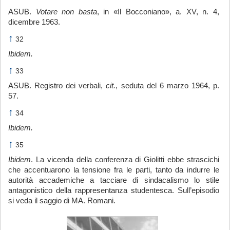
ASUB.
Votare non basta
, in «Il Bocconiano», a. XV, n. 4,
dicembre 1963.
↑
32
Ibidem.
↑
33
ASUB. Registro dei verbali,
cit.
, seduta del 6 marzo 1964, p.
57.
↑
34
Ibidem.
↑
35
Ibidem
. La vicenda della conferenza di Giolitti ebbe strascichi
che accentuarono la tensione fra le parti, tanto da indurre le
autorità accademiche a tacciare di sindacalismo lo stile
antagonistico della rappresentanza studentesca. Sull’episodio
si veda il saggio di MA. Romani.