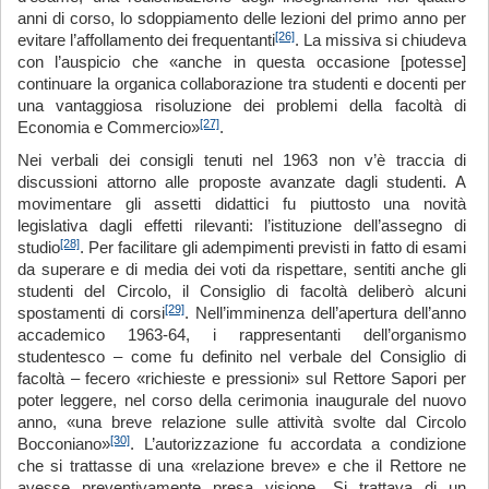
anni di corso, lo sdoppiamento delle lezioni del primo anno per
[26]
evitare l’affollamento dei frequentanti
. La missiva si chiudeva
con l’auspicio che «anche in questa occasione [potesse]
continuare la organica collaborazione tra studenti e docenti per
una vantaggiosa risoluzione dei problemi della facoltà di
[27]
Economia e Commercio»
.
Nei verbali dei consigli tenuti nel 1963 non v’è traccia di
discussioni attorno alle proposte avanzate dagli studenti. A
movimentare gli assetti didattici fu piuttosto una novità
legislativa dagli effetti rilevanti: l’istituzione dell’assegno di
[28]
studio
. Per facilitare gli adempimenti previsti in fatto di esami
da superare e di media dei voti da rispettare, sentiti anche gli
studenti del Circolo, il Consiglio di facoltà deliberò alcuni
[29]
spostamenti di corsi
. Nell’imminenza dell’apertura dell’anno
accademico 1963-64, i rappresentanti dell’organismo
studentesco – come fu definito nel verbale del Consiglio di
facoltà – fecero «richieste e pressioni» sul Rettore Sapori per
poter leggere, nel corso della cerimonia inaugurale del nuovo
anno, «una breve relazione sulle attività svolte dal Circolo
[30]
Bocconiano»
. L’autorizzazione fu accordata a condizione
che si trattasse di una «relazione breve» e che il Rettore ne
avesse preventivamente presa visione. Si trattava di un