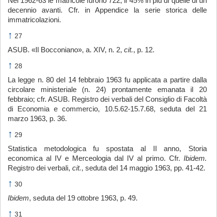
Nel 1962-63 le matricole furono 722, il 45% in più di quelle di un
decennio avanti. Cfr. in Appendice la serie storica delle
immatricolazioni.
↑
27
ASUB. «Il Bocconiano», a. XIV, n. 2,
cit.
, p. 12.
↑
28
La legge n. 80 del 14 febbraio 1963 fu applicata a partire dalla
circolare ministeriale (n. 24) prontamente emanata il 20
febbraio; cfr. ASUB. Registro dei verbali del Consiglio di Facoltà
di Economia e commercio, 10.5.62-15.7.68, seduta del 21
marzo 1963, p. 36.
↑
29
Statistica metodologica fu spostata al II anno, Storia
economica al IV e Merceologia dal IV al primo. Cfr.
Ibidem.
Registro dei verbali,
cit.
, seduta del 14 maggio 1963, pp. 41-42.
↑
30
Ibidem
, seduta del 19 ottobre 1963, p. 49.
↑
31