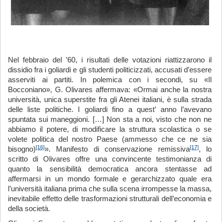
Nel febbraio del ’60, i risultati delle votazioni riattizzarono il
dissidio fra i goliardi e gli studenti politicizzati, accusati d’essere
asserviti ai partiti. In polemica con i secondi, su «Il
Bocconiano», G. Olivares affermava: «Ormai anche la nostra
università, unica superstite fra gli Atenei italiani, è sulla strada
delle liste politiche. I goliardi fino a quest’ anno l’avevano
spuntata sui maneggioni. […] Non sta a noi, visto che non ne
abbiamo il potere, di modificare la struttura scolastica o se
volete politica del nostro Paese (ammesso che ce ne sia
[16]
[17]
bisogno)
». Manifesto di conservazione remissiva
, lo
scritto di Olivares offre una convincente testimonianza di
quanto la sensibilità democratica ancora stentasse ad
affermarsi in un mondo formale e gerarchizzato quale era
l’università italiana prima che sulla scena irrompesse la massa,
inevitabile effetto delle trasformazioni strutturali dell’economia e
della società.