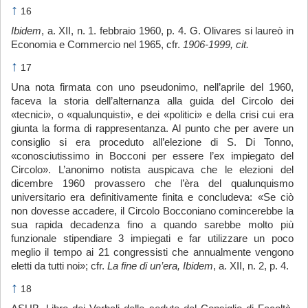
↑
16
Ibidem
, a. XII, n. 1. febbraio 1960, p. 4. G. Olivares si laureò in
Economia e Commercio nel 1965, cfr.
1906-1999, cit.
↑
17
Una nota firmata con uno pseudonimo, nell’aprile del 1960,
faceva la storia dell’alternanza alla guida del Circolo dei
«tecnici», o «qualunquisti», e dei «politici» e della crisi cui era
giunta la forma di rappresentanza. Al punto che per avere un
consiglio si era proceduto all’elezione di S. Di Tonno,
«conosciutissimo in Bocconi per essere l’ex impiegato del
Circolo». L’anonimo notista auspicava che le elezioni del
dicembre 1960 provassero che l’èra del qualunquismo
universitario era definitivamente finita e concludeva: «Se ciò
non dovesse accadere, il Circolo Bocconiano comincerebbe la
sua rapida decadenza fino a quando sarebbe molto più
funzionale stipendiare 3 impiegati e far utilizzare un poco
meglio il tempo ai 21 congressisti che annualmente vengono
eletti da tutti noi»; cfr.
La fine di un’era, Ibidem
, a. XII, n. 2, p. 4.
↑
18