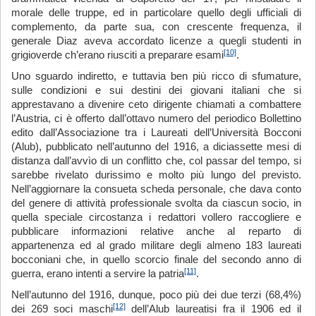
morale delle truppe, ed in particolare quello degli ufficiali di
complemento, da parte sua, con crescente frequenza, il
generale Diaz aveva accordato licenze a quegli studenti in
[10]
grigioverde ch’erano riusciti a preparare esami
.
Uno sguardo indiretto, e tuttavia ben più ricco di sfumature,
sulle condizioni e sui destini dei giovani italiani che si
apprestavano a divenire ceto dirigente chiamati a combattere
l’Austria, ci è offerto dall’ottavo numero del periodico Bollettino
edito dall’Associazione tra i Laureati dell’Università Bocconi
(Alub), pubblicato nell’autunno del 1916, a diciassette mesi di
distanza dall’avvìo di un conflitto che, col passar del tempo, si
sarebbe rivelato durissimo e molto più lungo del previsto.
Nell’aggiornare la consueta scheda personale, che dava conto
del genere di attività professionale svolta da ciascun socio, in
quella speciale circostanza i redattori vollero raccogliere e
pubblicare informazioni relative anche al reparto di
appartenenza ed al grado militare degli almeno 183 laureati
bocconiani che, in quello scorcio finale del secondo anno di
[11]
guerra, erano intenti a servire la patria
.
Nell’autunno del 1916, dunque, poco più dei due terzi (68,4%)
[12]
dei 269 soci maschi
dell’Alub laureatisi fra il 1906 ed il