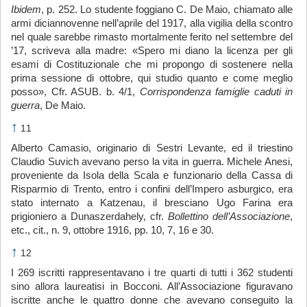
Ibidem
, p. 252. Lo studente foggiano C. De Maio, chiamato alle
armi diciannovenne nell’aprile del 1917, alla vigilia della scontro
nel quale sarebbe rimasto mortalmente ferito nel settembre del
’17, scriveva alla madre: «Spero mi diano la licenza per gli
esami di Costituzionale che mi propongo di sostenere nella
prima sessione di ottobre, qui studio quanto e come meglio
posso», Cfr. ASUB. b. 4/1,
Corrispondenza famiglie caduti in
guerra
, De Maio.
↑
11
Alberto Camasio, originario di Sestri Levante, ed il triestino
Claudio Suvich avevano perso la vita in guerra. Michele Anesi,
proveniente da Isola della Scala e funzionario della Cassa di
Risparmio di Trento, entro i confini dell’Impero asburgico, era
stato internato a Katzenau, il bresciano Ugo Farina era
prigioniero a Dunaszerdahely, cfr.
Bollettino dell’Associazione
,
etc., cit., n. 9, ottobre 1916, pp. 10, 7, 16 e 30.
↑
12
I 269 iscritti rappresentavano i tre quarti di tutti i 362 studenti
sino allora laureatisi in Bocconi. All’Associazione figuravano
iscritte anche le quattro donne che avevano conseguito la