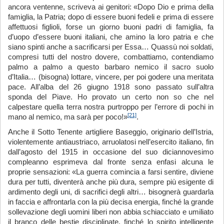
ancora ventenne, scriveva ai genitori: «Dopo Dio e prima della
famiglia, la Patria; dopo di essere buoni fedeli e prima di essere
affettuosi figlioli, forse un giorno buoni padri di famiglia, fa
d’uopo d’essere buoni italiani, che amino la loro patria e che
siano spinti anche a sacrificarsi per Essa… Quassù noi soldati,
compresi tutti del nostro dovere, combattiamo, contendiamo
palmo a palmo a questo barbaro nemico il sacro suolo
d’Italia… (bisogna) lottare, vincere, per poi godere una meritata
pace. All’alba del 26 giugno 1918 sono passato sull’altra
sponda del Piave. Ho provato un certo non so che nel
calpestare quella terra nostra purtroppo per l’errore di pochi in
[21]
mano al nemico, ma sarà per poco!»
.
Anche il Sotto Tenente artigliere Baseggio, originario dell’Istria,
violentemente antiaustriaco, arruolatosi nell’esercito italiano, fin
dall’agosto del 1915 in occasione del suo diciannovesimo
compleanno esprimeva dal fronte senza enfasi alcuna le
proprie sensazioni: «La guerra comincia a farsi sentire, diviene
dura per tutti, diventerà anche più dura, sempre più esigente di
ardimento degli uni, di sacrifici degli altri… bisognerà guardarla
in faccia e affrontarla con la più decisa energia, finché la grande
sollevazione degli uomini liberi non abbia schiacciato e umiliato
il branco delle bestie disciplinate, finché lo spirito intelligente