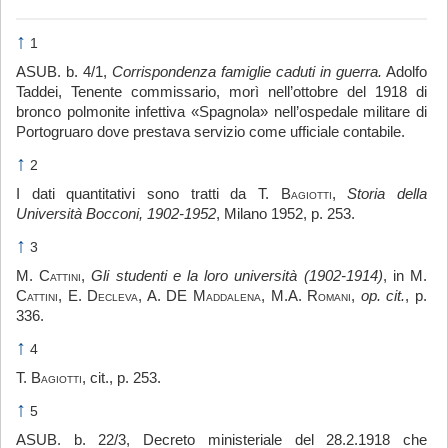
↑
1
ASUB. b. 4/1,
Corrispondenza famiglie caduti in guerra.
Adolfo
Taddei, Tenente commissario, morì nell’ottobre del 1918 di
bronco polmonite infettiva «Spagnola» nell’ospedale militare di
Portogruaro dove prestava servizio come ufficiale contabile.
↑
2
I dati quantitativi sono tratti da T.
Bagiotti
,
Storia della
Università Bocconi, 1902-1952
, Milano 1952, p. 253.
↑
3
M.
Cattini
,
Gli studenti e la loro università (1902-1914)
, in M.
Cattini
, E.
Decleva
, A. DE
Maddalena
, M.A.
Romani
,
op. cit.
, p.
336.
↑
4
T.
Bagiotti
, cit., p. 253.
↑
5
ASUB. b. 22/3, Decreto ministeriale del 28.2.1918 che