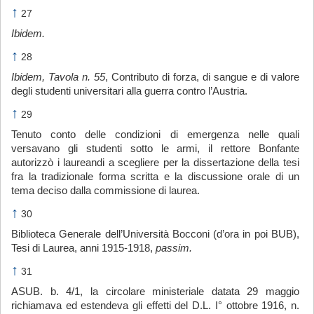
↑
27
Ibidem.
↑
28
Ibidem, Tavola n. 55
, Contributo di forza, di sangue e di valore
degli studenti universitari alla guerra contro l’Austria.
↑
29
Tenuto conto delle condizioni di emergenza nelle quali
versavano gli studenti sotto le armi, il rettore Bonfante
autorizzò i laureandi a scegliere per la dissertazione della tesi
fra la tradizionale forma scritta e la discussione orale di un
tema deciso dalla commissione di laurea.
↑
30
Biblioteca Generale dell’Università Bocconi (d’ora in poi BUB),
Tesi di Laurea, anni 1915-1918,
passim.
↑
31
ASUB. b. 4/1, la circolare ministeriale datata 29 maggio
richiamava ed estendeva gli effetti del D.L. I° ottobre 1916, n.