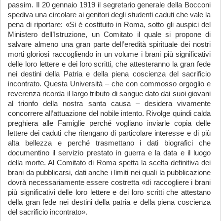
passim. Il 20 gennaio 1919 il segretario generale della Bocconi
spediva una circolare ai genitori degli studenti caduti che vale la
pena di riportare: «Si è costituito in Roma, sotto gli auspici del
Ministero dell’Istruzione, un Comitato il quale si propone di
salvare almeno una gran parte dell’eredità spirituale dei nostri
morti gloriosi raccogliendo in un volume i brani più significativi
delle loro lettere e dei loro scritti, che attesteranno la gran fede
nei destini della Patria e della piena coscienza del sacrificio
incontrato. Questa Università – che con commosso orgoglio e
reverenza ricorda il largo tributo di sangue dato dai suoi giovani
al trionfo della nostra santa causa – desidera vivamente
concorrere all’attuazione del nobile intento. Rivolge quindi calda
preghiera alle Famiglie perché vogliano inviarle copia delle
lettere dei caduti che ritengano di particolare interesse e di più
alta bellezza e perché trasmettano i dati biografici che
documentino il servizio prestato in guerra e la data e il luogo
della morte. Al Comitato di Roma spetta la scelta definitiva dei
brani da pubblicarsi, dati anche i limiti nei quali la pubblicazione
dovrà necessariamente essere costretta «di raccogliere i brani
più significativi delle loro lettere e dei loro scritti che attestano
della gran fede nei destini della patria e della piena coscienza
del sacrificio incontrato».