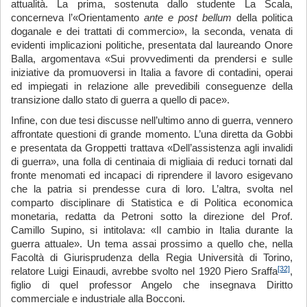
attualità. La prima, sostenuta dallo studente La Scala,
concerneva l’«Orientamento
ante e post bellum
della politica
doganale e dei trattati di commercio», la seconda, venata di
evidenti implicazioni politiche, presentata dal laureando Onore
Balla, argomentava «Sui provvedimenti da prendersi e sulle
iniziative da promuoversi in Italia a favore di contadini, operai
ed impiegati in relazione alle prevedibili conseguenze della
transizione dallo stato di guerra a quello di pace».
Infine, con due tesi discusse nell’ultimo anno di guerra, vennero
affrontate questioni di grande momento. L’una diretta da Gobbi
e presentata da Groppetti trattava «Dell’assistenza agli invalidi
di guerra», una folla di centinaia di migliaia di reduci tornati dal
fronte menomati ed incapaci di riprendere il lavoro esigevano
che la patria si prendesse cura di loro. L’altra, svolta nel
comparto disciplinare di Statistica e di Politica economica
monetaria, redatta da Petroni sotto la direzione del Prof.
Camillo Supino, si intitolava: «Il cambio in Italia durante la
guerra attuale». Un tema assai prossimo a quello che, nella
Facoltà di Giurisprudenza della Regia Università di Torino,
[32]
relatore Luigi Einaudi, avrebbe svolto nel 1920 Piero Sraffa
,
figlio di quel professor Angelo che insegnava Diritto
commerciale e industriale alla Bocconi.