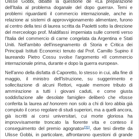
Ulisse Gobbi, dibatté la questione de «La preparazione
dell’Italia al problema doganale del dopo guerra». Temi e
problemi riguardanti il commercio internazionale, anche in
relazione ai sistemi di approvvigionamento alimentare, furono
al centro della tesi di laurea scritta da Paoletti sotto la direzione
del merceologo prof. Maldifassi imperniata sulle correnti verso
l’Italia del commercio di carne congelata da Argentina e Stati
Uniti. Nell’ambito dell’insegnamento di Storia e Critica dei
Principali Istituti Economici tenuto dal Prof. Camillo Supino il
laureando Pietro Cossu svolse l’argomento «Il commercio
internazionale prima, durante e dopo la guerra europea».
Nell’anno della disfatta di Caporetto, lo stesso in cui, alla fine di
maggio, il ministro dell’Istruzione, su suggerimento e
sollecitazione di alcuni Rettori, «quale memore tributo di
ammirazione a tutti i giovani caduti, e come giusta
soddisfazione alle desolate famiglie» deliberò che «fosse
conferita la laurea
ad hono
r
em
non solo a chi di loro abbia già
compiuto il corso regolare di studi superiori, ma a quelli ancora,
già iscritti ai corsi universitari, cui morte gloriosa ha
improvvisamente troncato la fiorente vita e conteso il
[31]
conseguimento del premio agognato»
, due tesi dirette da
Ulisse Gobbi, in particolare, affrontarono questioni di grande