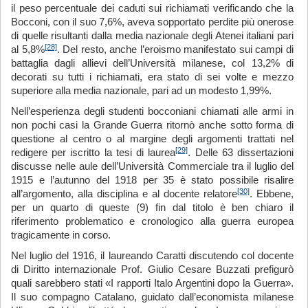
il peso percentuale dei caduti sui richiamati verificando che la
Bocconi, con il suo 7,6%, aveva sopportato perdite più onerose
di quelle risultanti dalla media nazionale degli Atenei italiani pari
[28]
al 5,8%
. Del resto, anche l’eroismo manifestato sui campi di
battaglia dagli allievi dell’Università milanese, col 13,2% di
decorati su tutti i richiamati, era stato di sei volte e mezzo
superiore alla media nazionale, pari ad un modesto 1,99%.
Nell’esperienza degli studenti bocconiani chiamati alle armi in
non pochi casi la Grande Guerra ritornò anche sotto forma di
questione al centro o al margine degli argomenti trattati nel
[29]
redigere per iscritto la tesi di laurea
. Delle 63 dissertazioni
discusse nelle aule dell’Università Commerciale tra il luglio del
1915 e l’autunno del 1918 per 35 è stato possibile risalire
[30]
all’argomento, alla disciplina e al docente relatore
. Ebbene,
per un quarto di queste (9) fin dal titolo è ben chiaro il
riferimento problematico e cronologico alla guerra europea
tragicamente in corso.
Nel luglio del 1916, il laureando Caratti discutendo col docente
di Diritto internazionale Prof. Giulio Cesare Buzzati prefigurò
quali sarebbero stati «I rapporti Italo Argentini dopo la Guerra».
Il suo compagno Catalano, guidato dall’economista milanese