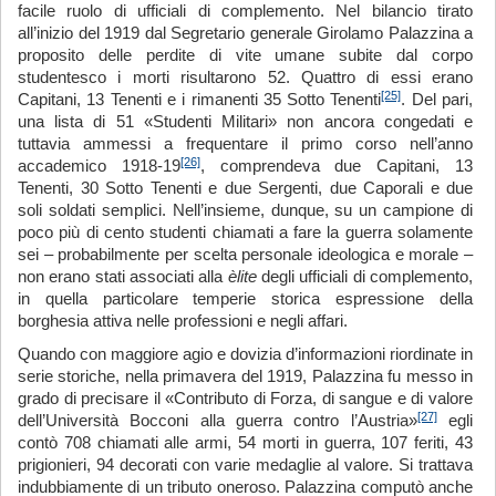
facile ruolo di ufficiali di complemento. Nel bilancio tirato
all’inizio del 1919 dal Segretario generale Girolamo Palazzina a
proposito delle perdite di vite umane subite dal corpo
studentesco i morti risultarono 52. Quattro di essi erano
[25]
Capitani, 13 Tenenti e i rimanenti 35 Sotto Tenenti
. Del pari,
una lista di 51 «Studenti Militari» non ancora congedati e
tuttavia ammessi a frequentare il primo corso nell’anno
[26]
accademico 1918-19
, comprendeva due Capitani, 13
Tenenti, 30 Sotto Tenenti e due Sergenti, due Caporali e due
soli soldati semplici. Nell’insieme, dunque, su un campione di
poco più di cento studenti chiamati a fare la guerra solamente
sei – probabilmente per scelta personale ideologica e morale –
non erano stati associati alla
èlite
degli ufficiali di complemento,
in quella particolare temperie storica espressione della
borghesia attiva nelle professioni e negli affari.
Quando con maggiore agio e dovizia d’informazioni riordinate in
serie storiche, nella primavera del 1919, Palazzina fu messo in
grado di precisare il «Contributo di Forza, di sangue e di valore
[27]
dell’Università Bocconi alla guerra contro l’Austria»
egli
contò 708 chiamati alle armi, 54 morti in guerra, 107 feriti, 43
prigionieri, 94 decorati con varie medaglie al valore. Si trattava
indubbiamente di un tributo oneroso. Palazzina computò anche