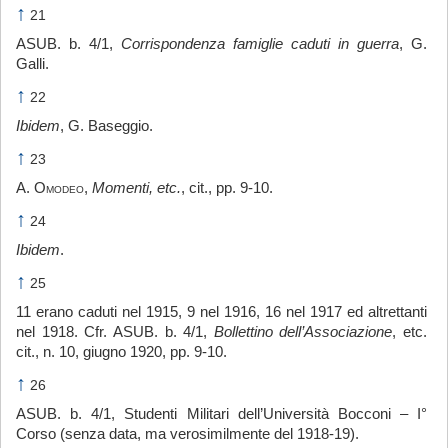
↑
21
ASUB. b. 4/1,
Corrispondenza famiglie caduti in guerra
, G.
Galli.
↑
22
Ibidem
, G. Baseggio.
↑
23
A.
Omodeo
,
Momenti, etc.
, cit., pp. 9-10.
↑
24
Ibidem
.
↑
25
11 erano caduti nel 1915, 9 nel 1916, 16 nel 1917 ed altrettanti
nel 1918. Cfr. ASUB. b. 4/1,
Bollettino dell’Associazione
, etc.
cit., n. 10, giugno 1920, pp. 9-10.
↑
26
ASUB. b. 4/1, Studenti Militari dell’Università Bocconi – I°
Corso (senza data, ma verosimilmente del 1918-19).