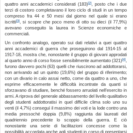
[2]
quattro anni accademici considerati (183)
, posto che i due
terzi di costoro completavano il loro ciclo di studi in un tempo
compreso fra 44 e 50 mesi dal giorno nel quale si erano
[3]
iscritti
, si scopre che poco meno di otto su dieci (il 77,9%)
avevano conseguito la laurea in Scienze economiche e
commerciali.
Un confronto analogo, operato sui dati relativi a quei quattro
anni accademici di guerra che proseguirono dal 1914-15 al
1917-18, mostra che, nonostante il gruppo di giovani approdati
[4]
al quarto anno di corso fosse sensibilmente aumentato (321)
,
furono davvero pochi (63) quelli che riuscirono ad addottorarsi,
non arrivando ad un quinto (19,6%) del gruppo di riferimento;
con un divario in calo assai netto, come da quattro a uno, che
esprime efficacemente le difficoltà incontrate da quanti si
sforzavano di studiare, benché fossero arruolati nell’esercito in
armi. A riprova del generale abbassamento del livello qualitativo
degli studenti addottoratisi in quel difficile clima solo uno su
venti (il 4,7%) conseguì il massimo dei voti e la lode contro una
media pressoché doppia (9,8%) raggiunta dai laureati del
quadriennio precedente lo scoppio della guerra. E ciò
nonostante una serie di facilitazioni concesse come la
possibilità accordata anche agli studenti in corso di presentarsi