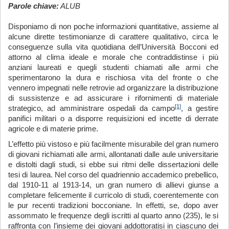
Parole chiave:
ALUB
Disponiamo di non poche informazioni quantitative, assieme al
alcune dirette testimonianze di carattere qualitativo, circa le
conseguenze sulla vita quotidiana dell’Università Bocconi ed
attorno al clima ideale e morale che contraddistinse i più
anziani laureati e quegli studenti chiamati alle armi che
sperimentarono la dura e rischiosa vita del fronte o che
vennero impegnati nelle retrovie ad organizzare la distribuzione
di sussistenze e ad assicurare i rifornimenti di materiale
[1]
strategico, ad amministrare ospedali da campo
, a gestire
panifici militari o a disporre requisizioni ed incette di derrate
agricole e di materie prime.
L’effetto più vistoso e più facilmente misurabile del gran numero
di giovani richiamati alle armi, allontanati dalle aule universitarie
e distolti dagli studi, si ebbe sui ritmi delle dissertazioni delle
tesi di laurea. Nel corso del quadriennio accademico prebellico,
dal 1910-11 al 1913-14, un gran numero di allievi giunse a
completare felicemente il curricolo di studi, coerentemente con
le pur recenti tradizioni bocconiane. In effetti, se, dopo aver
assommato le frequenze degli iscritti al quarto anno (235), le si
raffronta con l’insieme dei giovani addottoratisi in ciascuno dei