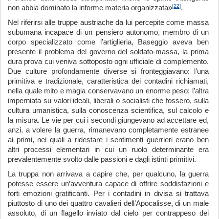
[22]
non abbia dominato la informe materia organizzata»
.
Nel riferirsi alle truppe austriache da lui percepite come massa
subumana incapace di un pensiero autonomo, membro di un
corpo specializzato come l’artiglieria, Baseggio aveva ben
presente il problema del governo del soldato-massa, la prima
dura prova cui veniva sottoposto ogni ufficiale di complemento.
Due culture profondamente diverse si fronteggiavano: l’una
primitiva e tradizionale, caratteristica dei contadini richiamati,
nella quale mito e magia conservavano un enorme peso; l’altra
imperniata su valori ideali, liberali o socialisti che fossero, sulla
cultura umanistica, sulla conoscenza scientifica, sul calcolo e
la misura. Le vie per cui i secondi giungevano ad accettare ed,
anzi, a volere la guerra, rimanevano completamente estranee
ai primi, nei quali a ridestare i sentimenti guerrieri erano ben
altri processi elementari in cui un ruolo determinante era
prevalentemente svolto dalle passioni e dagli istinti primitivi.
La truppa non arrivava a capire che, per qualcuno, la guerra
potesse essere un’avventura capace di offrire soddisfazioni e
forti emozioni gratificanti. Per i contadini in divisa si trattava
piuttosto di uno dei quattro cavalieri dell’Apocalisse, di un male
assoluto, di un flagello inviato dal cielo per contrappeso dei