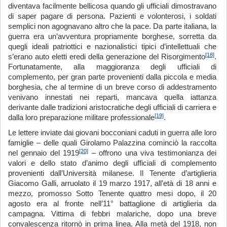
diventava facilmente bellicosa quando gli ufficiali dimostravano
di saper pagare di persona. Pazienti e volonterosi, i soldati
semplici non agognavano altro che la pace. Da parte italiana, la
guerra era un’avventura propriamente borghese, sorretta da
quegli ideali patriottici e nazionalistici tipici d’intellettuali che
[18]
s’erano auto eletti eredi della generazione del Risorgimento
.
Fortunatamente, alla maggioranza degli ufficiali di
complemento, per gran parte provenienti dalla piccola e media
borghesia, che al termine di un breve corso di addestramento
venivano innestati nei reparti, mancava quella iattanza
derivante dalle tradizioni aristocratiche degli ufficiali di carriera e
[19]
dalla loro preparazione militare professionale
.
Le lettere inviate dai giovani bocconiani caduti in guerra alle loro
famiglie – delle quali Girolamo Palazzina cominciò la raccolta
[20]
nel gennaio del 1919
– offrono una viva testimonianza dei
valori e dello stato d’animo degli ufficiali di complemento
provenienti dall’Università milanese. Il Tenente d’artiglieria
Giacomo Galli, arruolato il 19 marzo 1917, all’età di 18 anni e
mezzo, promosso Sotto Tenente quattro mesi dopo, il 20
agosto era al fronte nell’11° battaglione di artiglieria da
campagna. Vittima di febbri malariche, dopo una breve
convalescenza ritornò in prima linea. Alla metà del 1918, non