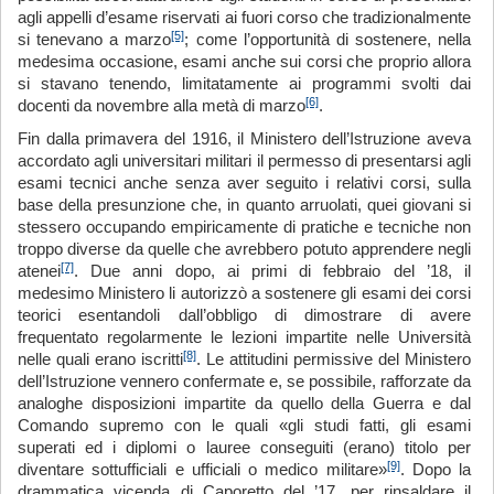
agli appelli d’esame riservati ai fuori corso che tradizionalmente
[5]
si tenevano a marzo
; come l’opportunità di sostenere, nella
medesima occasione, esami anche sui corsi che proprio allora
si stavano tenendo, limitatamente ai programmi svolti dai
[6]
docenti da novembre alla metà di marzo
.
Fin dalla primavera del 1916, il Ministero dell’Istruzione aveva
accordato agli universitari militari il permesso di presentarsi agli
esami tecnici anche senza aver seguito i relativi corsi, sulla
base della presunzione che, in quanto arruolati, quei giovani si
stessero occupando empiricamente di pratiche e tecniche non
troppo diverse da quelle che avrebbero potuto apprendere negli
[7]
atenei
. Due anni dopo, ai primi di febbraio del ’18, il
medesimo Ministero li autorizzò a sostenere gli esami dei corsi
teorici esentandoli dall’obbligo di dimostrare di avere
frequentato regolarmente le lezioni impartite nelle Università
[8]
nelle quali erano iscritti
. Le attitudini permissive del Ministero
dell’Istruzione vennero confermate e, se possibile, rafforzate da
analoghe disposizioni impartite da quello della Guerra e dal
Comando supremo con le quali «gli studi fatti, gli esami
superati ed i diplomi o lauree conseguiti (erano) titolo per
[9]
diventare sottufficiali e ufficiali o medico militare»
. Dopo la
drammatica vicenda di Caporetto del ’17, per rinsaldare il