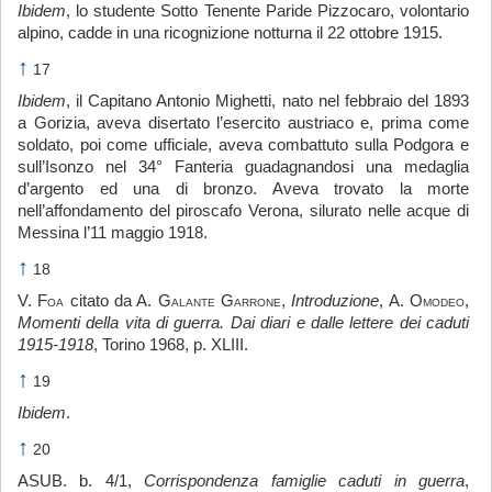
Ibidem
, lo studente Sotto Tenente Paride Pizzocaro, volontario
alpino, cadde in una ricognizione notturna il 22 ottobre 1915.
↑
17
Ibidem
, il Capitano Antonio Mighetti, nato nel febbraio del 1893
a Gorizia, aveva disertato l’esercito austriaco e, prima come
soldato, poi come ufficiale, aveva combattuto sulla Podgora e
sull’Isonzo nel 34° Fanteria guadagnandosi una medaglia
d’argento ed una di bronzo. Aveva trovato la morte
nell’affondamento del piroscafo Verona, silurato nelle acque di
Messina l’11 maggio 1918.
↑
18
V.
Foa
citato da A.
Galante Garrone
,
Introduzione
, A.
Omodeo
,
Momenti della vita di guerra. Dai diari e dalle lettere dei caduti
1915-1918
, Torino 1968, p. XLIII.
↑
19
Ibidem
.
↑
20
ASUB. b. 4/1,
Corrispondenza famiglie caduti in guerra
,