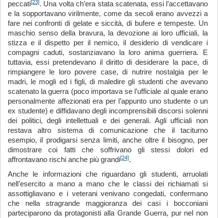
[23]
peccati
. Una volta ch’era stata scatenata, essi l’accettavano
e la sopportavano virilmente, come da secoli erano avvezzi a
fare nei confronti di gelate e siccità, di bufere e tempeste. Un
maschio senso della bravura, la devozione ai loro ufficiali, la
stizza e il dispetto per il nemico, il desiderio di vendicare i
compagni caduti, sostanziavano la loro anima guerriera. E
tuttavia, essi pretendevano il diritto di desiderare la pace, di
rimpiangere le loro povere case, di nutrire nostalgia per le
madri, le mogli ed i figli, di maledire gli studenti che avevano
scatenato la guerra (poco importava se l’ufficiale al quale erano
personalmente affezionati era per l’appunto uno studente o un
ex studente) e diffidavano degli incomprensibili discorsi solenni
dei politici, degli intellettuali e dei generali. Agli ufficiali non
restava altro sistema di comunicazione che il taciturno
esempio, il prodigarsi senza limiti, anche oltre il bisogno, per
dimostrare coi fatti che soffrivano gli stessi dolori ed
[24]
affrontavano rischi anche più grandi
.
Anche le informazioni che riguardano gli studenti, arruolati
nell’esercito a mano a mano che le classi dei richiamati si
assottigliavano e i veterani venivano congedati, confermano
che nella stragrande maggioranza dei casi i bocconiani
parteciparono da protagonisti alla Grande Guerra, pur nel non