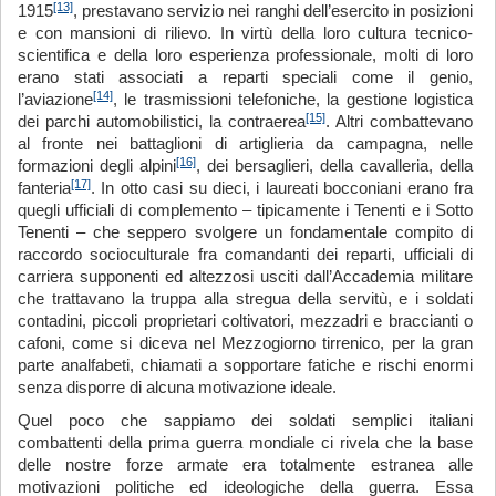
[13]
1915
, prestavano servizio nei ranghi dell’esercito in posizioni
e con mansioni di rilievo. In virtù della loro cultura tecnico-
scientifica e della loro esperienza professionale, molti di loro
erano stati associati a reparti speciali come il genio,
[14]
l’aviazione
, le trasmissioni telefoniche, la gestione logistica
[15]
dei parchi automobilistici, la contraerea
. Altri combattevano
al fronte nei battaglioni di artiglieria da campagna, nelle
[16]
formazioni degli alpini
, dei bersaglieri, della cavalleria, della
[17]
fanteria
. In otto casi su dieci, i laureati bocconiani erano fra
quegli ufficiali di complemento – tipicamente i Tenenti e i Sotto
Tenenti – che seppero svolgere un fondamentale compito di
raccordo socioculturale fra comandanti dei reparti, ufficiali di
carriera supponenti ed altezzosi usciti dall’Accademia militare
che trattavano la truppa alla stregua della servitù, e i soldati
contadini, piccoli proprietari coltivatori, mezzadri e braccianti o
cafoni, come si diceva nel Mezzogiorno tirrenico, per la gran
parte analfabeti, chiamati a sopportare fatiche e rischi enormi
senza disporre di alcuna motivazione ideale.
Quel poco che sappiamo dei soldati semplici italiani
combattenti della prima guerra mondiale ci rivela che la base
delle nostre forze armate era totalmente estranea alle
motivazioni politiche ed ideologiche della guerra. Essa