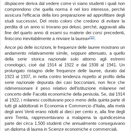
dispiacere deriva dal vedere come vi siano studenti i quali non
comprendono che quella norma è nel loro interesse, perché
assicura l’efficacia della loro preparazione ad approfittare degli
studi successivi. Del resto coloro che credono di evitare la
perdita di un anno si trovano poi delusi, perché, aggravati alla
fine del quarto anno di esami su materie dei corsi precedenti,
[11]
finiscono inevitabilmente a rinviare la laurea»
.
Ancor più delle iscrizioni, le frequenze delle lauree mostrano un
andamento relativamente simile, seppure attenuato, a quello
della serie storica nazionale solo attorno agli estremi
cronologici, cioè dal 1914 al 1922 e dal 1938 al 1941. Un
prolungato ristagno delle frequenze delle lauree, durato dal
1923 al 1937, in netta contro tendenza rispetto al profilo della
serie nazionale depurata dei casi bocconiani, non fece che
ridimensionare il peso relativo dell’istituzione milanese nel
concerto delle Facoltà economiche della penisola. Se, dal 1914
al 1922, i milanesi costituivano poco meno della quinta parte di
tutti gli addottorati in Economia e Commercio d’Italia, alla metà
degli anni Venti erano ridotti al dieci per cento e, alla fine degli
anni Trenta, rappresentavano a malapena la quindicesima
parte dei circa 1.500 studenti che annualmente conseguivano
un diploma di laurea in Scienze economiche e commerciali.