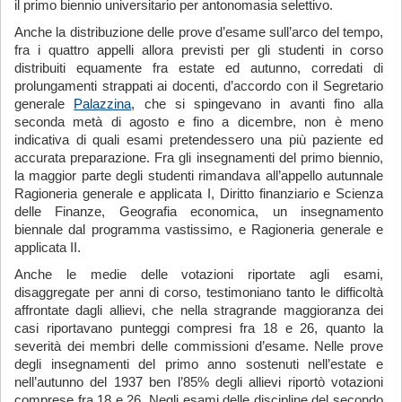
il primo biennio universitario per antonomasia selettivo.
Anche la distribuzione delle prove d’esame sull’arco del tempo,
fra i quattro appelli allora previsti per gli studenti in corso
distribuiti equamente fra estate ed autunno, corredati di
prolungamenti strappati ai docenti, d’accordo con il Segretario
generale
Palazzina
, che si spingevano in avanti fino alla
seconda metà di agosto e fino a dicembre, non è meno
indicativa di quali esami pretendessero una più paziente ed
accurata preparazione. Fra gli insegnamenti del primo biennio,
la maggior parte degli studenti rimandava all’appello autunnale
Ragioneria generale e applicata I, Diritto finanziario e Scienza
delle Finanze, Geografia economica, un insegnamento
biennale dal programma vastissimo, e Ragioneria generale e
applicata II.
Anche le medie delle votazioni riportate agli esami,
disaggregate per anni di corso, testimoniano tanto le difficoltà
affrontate dagli allievi, che nella stragrande maggioranza dei
casi riportavano punteggi compresi fra 18 e 26, quanto la
severità dei membri delle commissioni d’esame. Nelle prove
degli insegnamenti del primo anno sostenuti nell’estate e
nell’autunno del 1937 ben l’85% degli allievi riportò votazioni
comprese fra 18 e 26. Negli esami delle discipline del secondo