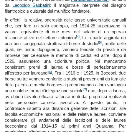
da
Leopoldo Sabbatini
: il magistrale interprete del disegno
filantropico e culturale del munifico fondatore.
In effetti, la relativa onerosità delle tasse universitarie annuali
che, per fare un solo esempio, nel 1924-25 superavano in
valore l’equivalente di due mesi del salario di un operaio
[4]
milanese attivo nel settore cotoniero
, fu in parte aggirata da
[5]
una ben congegnata struttura di borse di studio
, molte delle
quali, nel primo dopoguerra, vennero fondate da privati e da
imprese per celebrare la memoria di caduti ed altre, dopo il
1926, assunsero una coloritura politica. Né mancarono
consistenti premi di laurea e borse di perfezionamento
[6]
all’estero per laureandi
. Fra il 1916 e il 1925, in Bocconi, due
borse su tre vennero conferite a studenti provenienti da famiglie
della piccola e media borghesia promuovendo a loro vantaggio
[7]
una qualche forma d’integrazione sociale
che, dopo la laurea,
avrebbe ricevuto efficaci rafforzamenti dai progressi realizzati
nella personale carriera lavorativa. A questo punto, in
controluce rispetto alla dinamica generale delle iscrizioni alle
facoltà economiche nazionali e delle relative lauree, conviene
considerare gli andamenti delle iscrizioni e delle lauree
bocconiane dal 1914-15 ai primi anni Quaranta. Per