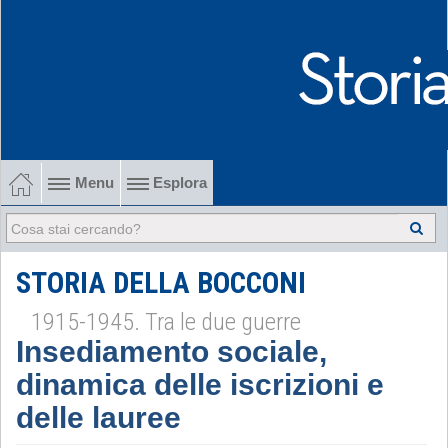
Menu
Esplora
1902-1915 Gli esordi
1915-1945 Tra le due guerre
STORIA DELLA BOCCONI
1915-1945. Tra le due guerre
1945-1968 Dalla liberazione al '68
Insediamento sociale,
1968-2022 Dalla contestazione all'internazionalizzazione
dinamica delle iscrizioni e
-
delle lauree