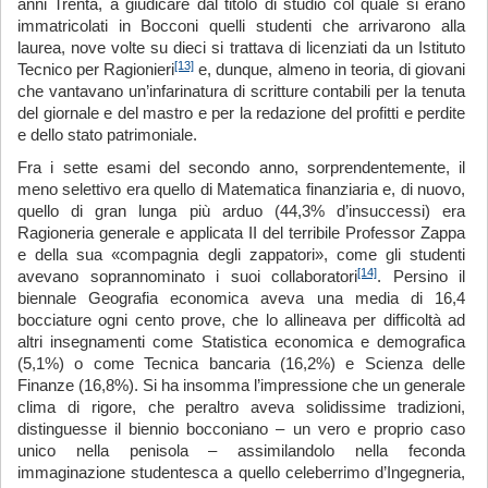
anni Trenta, a giudicare dal titolo di studio col quale si erano
immatricolati in Bocconi quelli studenti che arrivarono alla
laurea, nove volte su dieci si trattava di licenziati da un Istituto
[13]
Tecnico per Ragionieri
e, dunque, almeno in teoria, di giovani
che vantavano un’infarinatura di scritture contabili per la tenuta
del giornale e del mastro e per la redazione del profitti e perdite
e dello stato patrimoniale.
Fra i sette esami del secondo anno, sorprendentemente, il
meno selettivo era quello di Matematica finanziaria e, di nuovo,
quello di gran lunga più arduo (44,3% d’insuccessi) era
Ragioneria generale e applicata II del terribile Professor Zappa
e della sua «compagnia degli zappatori», come gli studenti
[14]
avevano soprannominato i suoi collaboratori
. Persino il
biennale Geografia economica aveva una media di 16,4
bocciature ogni cento prove, che lo allineava per difficoltà ad
altri insegnamenti come Statistica economica e demografica
(5,1%) o come Tecnica bancaria (16,2%) e Scienza delle
Finanze (16,8%). Si ha insomma l’impressione che un generale
clima di rigore, che peraltro aveva solidissime tradizioni,
distinguesse il biennio bocconiano – un vero e proprio caso
unico nella penisola – assimilandolo nella feconda
immaginazione studentesca a quello celeberrimo d’Ingegneria,