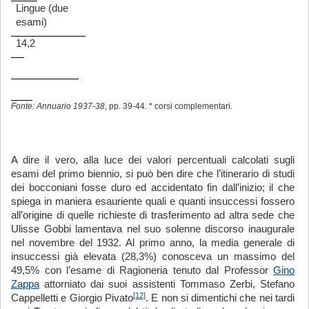
Lingue (due
esami)
14,2
Fonte:
Annuario 1937-38
, pp. 39-44. * corsi complementari.
A dire il vero, alla luce dei valori percentuali calcolati sugli
esami del primo biennio, si può ben dire che l’itinerario di studi
dei bocconiani fosse duro ed accidentato fin dall’inizio; il che
spiega in maniera esauriente quali e quanti insuccessi fossero
all’origine di quelle richieste di trasferimento ad altra sede che
Ulisse Gobbi lamentava nel suo solenne discorso inaugurale
nel novembre del 1932. Al primo anno, la media generale di
insuccessi già elevata (28,3%) conosceva un massimo del
49,5% con l’esame di Ragioneria tenuto dal Professor
Gino
Zappa
attorniato dai suoi assistenti Tommaso Zerbi, Stefano
[12]
Cappelletti e Giorgio Pivato
. E non si dimentichi che nei tardi