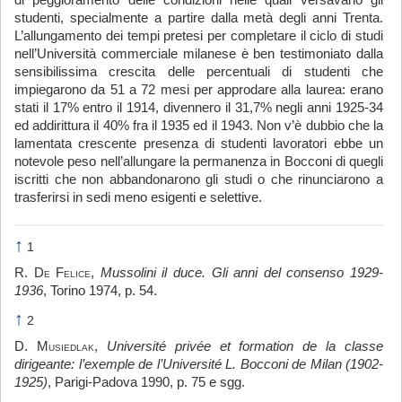
di peggioramento delle condizioni nelle quali versavano gli
studenti, specialmente a partire dalla metà degli anni Trenta.
L’allungamento dei tempi pretesi per completare il ciclo di studi
nell’Università commerciale milanese è ben testimoniato dalla
sensibilissima crescita delle percentuali di studenti che
impiegarono da 51 a 72 mesi per approdare alla laurea: erano
stati il 17% entro il 1914, divennero il 31,7% negli anni 1925-34
ed addirittura il 40% fra il 1935 ed il 1943. Non v’è dubbio che la
lamentata crescente presenza di studenti lavoratori ebbe un
notevole peso nell’allungare la permanenza in Bocconi di quegli
iscritti che non abbandonarono gli studi o che rinunciarono a
trasferirsi in sedi meno esigenti e selettive.
↑
1
R.
De Felice
,
Mussolini il duce. Gli anni del consenso 1929-
1936
, Torino 1974, p. 54.
↑
2
D.
Musiedlak
,
Université privée et formation de la classe
dirigeante: l’exemple de l’Université L. Bocconi de Milan (1902-
1925)
, Parigi-Padova 1990, p. 75 e sgg.