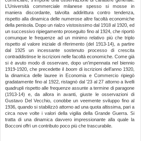
cominciare, s’impone una osservazione di carattere generale.
L’Università commerciale milanese spesso si mosse in
maniera discordante, talvolta addirittura contro tendenza,
rispetto alla dinamica delle numerose altre facoltà economiche
della penisola. Dopo un rialzo vistosissimo dal 1918 al 1920, ed
un successivo ripiegamento proseguito fino al 1924, che riportò
comunque le frequenze ad un minimo relativo più che triplo
rispetto al valore iniziale di riferimento (del 1913-14), a partire
dal 1925 un incessante sostenuto processo di crescita
contraddistinse le iscrizioni nelle facoltà economiche. Come già
si è avuto modo di osservare, dopo un’impennata nel biennio
1919-1920, che precedette il
boom
di iscrizioni dell’anno 1920,
la dinamica delle lauree in Economia e Commercio ripiegò
gradatamente fino al 1922, ristagnò dal ’23 al 27 attorno a livelli
quadrupli rispetto alle frequenze assunte a termine di paragone
(1913-14) e, da allora in avanti, giuste le osservazioni di
Gustavo Del Vecchio, conobbe un veemente sviluppo fino al
1936, quando si stabilizzò attorno ad una quota altissima, pari a
circa nove volte i valori della vigilia della Grande Guerra. Si
tratta di una dinamica davvero impressionante alla quale la
Bocconi offrì un contributo poco più che trascurabile.