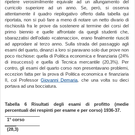
ripetere verosimilmente equivale ad un allungamento del
curricolo superiore ad un anno. Se, però, si osserva
attentamente il quadro riepilogativo offerto dalla tabella qui
riportata, non si può fare a meno di notare un netto divario di
rischiosità fra le prove da sostenere al termine dei corsi del
primo biennio e quelle affrontate da quegli studenti che,
sbarazzatisi dell’odiato «catenaccio», erano finalmente riusciti
ad approdare al terzo anno. Sulla strada del passaggio agli
esami del quarto, dinanzi a loro si paravano solo due prove non
poco rischiose: quella di Politica economica e finanziaria (24%
di insuccessi) e quella di Tecnica mercantile (20,3%). Per
contro, gli esami del quarto corso non presentavano problemi,
eccezion fatta per la prova di Politica economica e finanziaria
II, col Professor
Giovanni Demaria
, che una volta su dieci
portava ad una bocciatura.
Tabella 6 Risultati degli esami di profitto (medie
percentuali dei respinti per esame e per corso) 1936-37.
1° corso
(28,3)