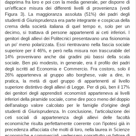
dapprima fra loro e poi con la media generale, per disporre di
un’efficace misura dei differenti livelli di provenienza (vedi
Figura 3). La maggioranza assoluta (51%) dei padri degli
studenti di Giurisprudenza era parte integrante e cospicua della
crema della società italiana di quel tempo e, solo per un
decimo, si trattava di persone appartenenti ai ceti inferiori. I
genitori degli allievi dei Politecnici presentavano una fisionomia
un po’ meno polarizzata. Essi rientravano nella fascia sociale
superiore per il 46%, e però nella misura non trascurabile del
14% provenivano anche dai gradini più bassi della scala
sociale. Ben più modesto, in generale, era il profilo dei padri
degli iscritti ad Economia e Commercio. Fra costoro, solo il
26% apparteneva al gruppo alto borghese, vale a dire, in
pratica, la metà di quel gruppo di appartenenti al livello
superiore distintivo degli allievi di Legge. Per di più, ben il 17%
dei genitori degli apprendisti economisti apparteneva ai livelli
inferiori della piramide sociale, come dire poco meno del doppio
dell’analogo valore calcolato per le famiglie d’origine degli
studenti di Giurisprudenza. In conclusione, l’articolazione dei
ceti sociali di appartenenza degli allievi delle facoltà
economiche risulta perfettamente coerente con l’ipotesi già in
precedenza affacciata che molti di loro, nella laurea in Scienze
economiche e commerciali, vedessero soprattutto un fattore di