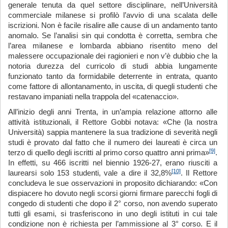
generale tenuta da quel settore disciplinare, nell’Università
commerciale milanese si profilò l’avvio di una scalata delle
iscrizioni. Non è facile risalire alle cause di un andamento tanto
anomalo. Se l’analisi sin qui condotta è corretta, sembra che
l’area milanese e lombarda abbiano risentito meno del
malessere occupazionale dei ragionieri e non v’è dubbio che la
notoria durezza del curricolo di studi abbia lungamente
funzionato tanto da formidabile deterrente in entrata, quanto
come fattore di allontanamento, in uscita, di quegli studenti che
restavano impaniati nella trappola del «catenaccio».
All’inizio degli anni Trenta, in un’ampia relazione attorno alle
attività istituzionali, il Rettore Gobbi
notava: «Che (la nostra
Università) sappia mantenere la sua tradizione di severità negli
studi è provato dal fatto che il numero dei laureati è circa un
[9]
terzo di quello degli iscritti al primo corso quattro anni prima»
.
In effetti, su 466 iscritti nel biennio 1926-27, erano riusciti a
[10]
laurearsi solo 153 studenti, vale a dire il 32,8%
. Il Rettore
concludeva le sue osservazioni in proposito dichiarando: «Con
dispiacere ho dovuto negli scorsi giorni firmare parecchi fogli di
congedo di studenti che dopo il 2° corso, non avendo superato
tutti gli esami, si trasferiscono in uno degli istituti in cui tale
condizione non è richiesta per l’ammissione al 3° corso. E il