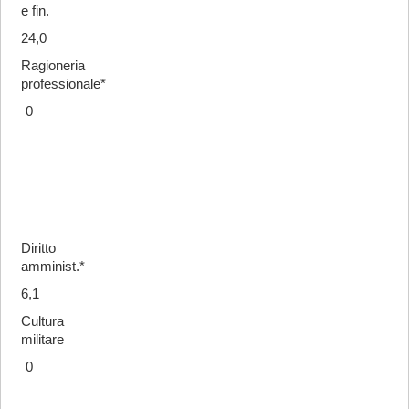
e fin.
24,0
Ragioneria
professionale*
0
Diritto
amminist.*
6,1
Cultura
militare
0