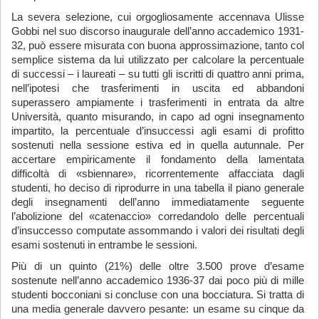
La severa selezione, cui orgogliosamente accennava Ulisse
Gobbi nel suo discorso inaugurale dell’anno accademico 1931-
32, può essere misurata con buona approssimazione, tanto col
semplice sistema da lui utilizzato per calcolare la percentuale
di successi – i laureati – su tutti gli iscritti di quattro anni prima,
nell’ipotesi che trasferimenti in uscita ed abbandoni
superassero ampiamente i trasferimenti in entrata da altre
Università, quanto misurando, in capo ad ogni insegnamento
impartito, la percentuale d’insuccessi agli esami di profitto
sostenuti nella sessione estiva ed in quella autunnale. Per
accertare empiricamente il fondamento della lamentata
difficoltà di «sbiennare», ricorrentemente affacciata dagli
studenti, ho deciso di riprodurre in una tabella il piano generale
degli insegnamenti dell’anno immediatamente seguente
l’abolizione del «catenaccio» corredandolo delle percentuali
d’insuccesso computate assommando i valori dei risultati degli
esami sostenuti in entrambe le sessioni.
Più di un quinto (21%) delle oltre 3.500 prove d’esame
sostenute nell’anno accademico 1936-37 dai poco più di mille
studenti bocconiani si concluse con una bocciatura. Si tratta di
una media generale davvero pesante: un esame su cinque da