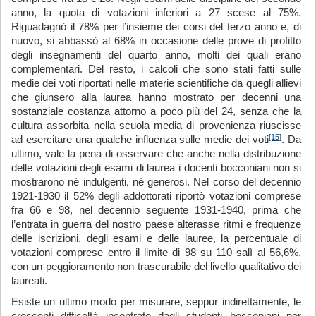
anno, la quota di votazioni inferiori a 27 scese al 75%.
Riguadagnò il 78% per l’insieme dei corsi del terzo anno e, di
nuovo, si abbassò al 68% in occasione delle prove di profitto
degli insegnamenti del quarto anno, molti dei quali erano
complementari. Del resto, i calcoli che sono stati fatti sulle
medie dei voti riportati nelle materie scientifiche da quegli allievi
che giunsero alla laurea hanno mostrato per decenni una
sostanziale costanza attorno a poco più del 24, senza che la
cultura assorbita nella scuola media di provenienza riuscisse
[15]
ad esercitare una qualche influenza sulle medie dei voti
. Da
ultimo, vale la pena di osservare che anche nella distribuzione
delle votazioni degli esami di laurea i docenti bocconiani non si
mostrarono né indulgenti, né generosi. Nel corso del decennio
1921-1930 il 52% degli addottorati riportò votazioni comprese
fra 66 e 98, nel decennio seguente 1931-1940, prima che
l’entrata in guerra del nostro paese alterasse ritmi e frequenze
delle iscrizioni, degli esami e delle lauree, la percentuale di
votazioni comprese entro il limite di 98 su 110 salì al 56,6%,
con un peggioramento non trascurabile del livello qualitativo dei
laureati.
Esiste un ultimo modo per misurare, seppur indirettamente, le